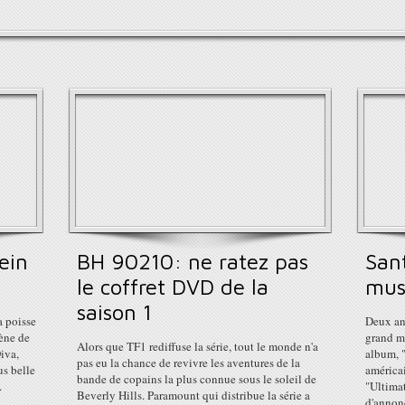
ein
BH 90210: ne ratez pas
San
le coffret DVD de la
musi
saison 1
a poisse
Deux an
cène de
grand m
Alors que TF1 rediffuse la série, tout le monde n'a
iva,
album, "
pas eu la chance de revivre les aventures de la
us belle
américai
bande de copains la plus connue sous le soleil de
.
"Ultimat
Beverly Hills. Paramount qui distribue la série a
d'annonc