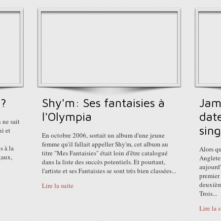
o?
Shy'm: Ses fantaisies à
Jam
l'Olympia
dat
 ne sait
sing
ui et
En octobre 2006, sortait un album d'une jeune
femme qu'il fallait appeller Shy'm, cet album au
s à la
Alors qu
titre "Mes Fantaisies" était loin d'être catalogué
gaux,
Angleter
dans la liste des succès potentiels. Et pourtant,
aujourd'
l'artiste et ses Fantaisies se sont très bien classées...
premier 
deuxièm
Lire la suite
Trois...
Lire la 