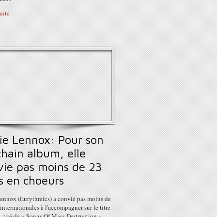
suite
ie Lennox: Pour son
chain album, elle
vie pas moins de 23
s en choeurs
ennox (Eurythmics) a convié pas moins de
 internationales à l'accompagner sur le titre
, tiré de « Songs Of Mass Destruction ».