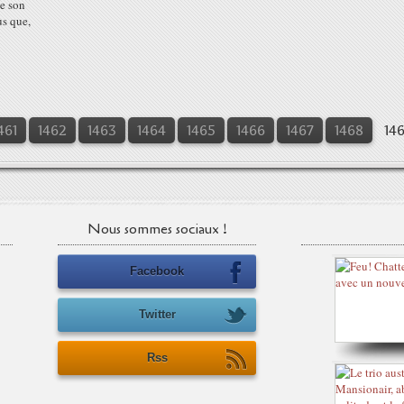
ue son
us que,
461
1462
1463
1464
1465
1466
1467
1468
14
Nous sommes sociaux !
Facebook
Twitter
Rss