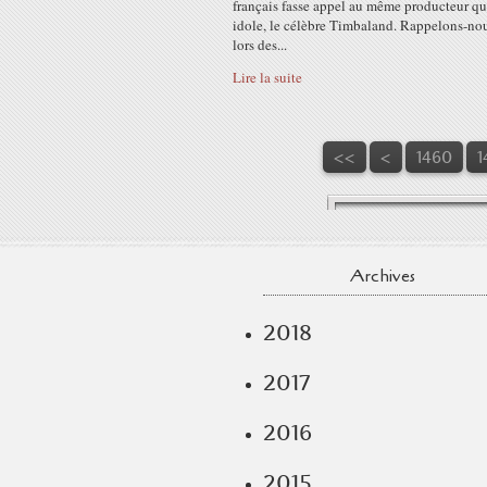
français fasse appel au même producteur q
idole, le célèbre Timbaland. Rappelons-no
lors des...
Lire la suite
1400
1410
1420
1430
1440
1450
<<
<
1460
1
Archives
2018
2017
2016
2015