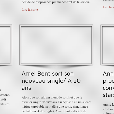
décidé de proposer ce premier coffret de la saison...
Lire la 
Lire la suite
Amel Bent sort son
Ann
nouveau single/ A 20
pro
ans
con
t
star
assions.
Alors que son album vient de sortir et que le
entôt
premier single "Nouveaux Français" a eu un succès
artistes
Annie L
mitigé (probablement dû à une sortie simultanée
23 stars
de l'album et du single), Amel Bent a décidé de
« Sing »