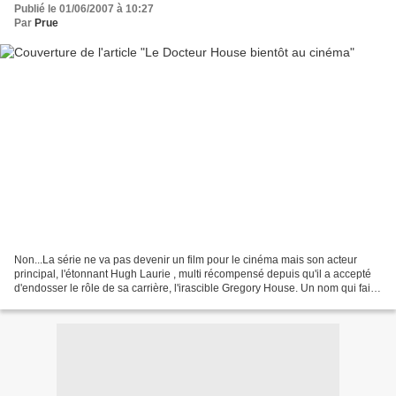
Publié le 01/06/2007 à 10:27
Par
Prue
Non...La série ne va pas devenir un film pour le cinéma mais son acteur
principal, l'étonnant Hugh Laurie , multi récompensé depuis qu'il a accepté
d'endosser le rôle de sa carrière, l'irascible Gregory House. Un nom qui fait
trembler tous les malades......