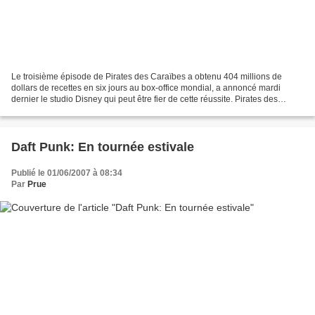
Le troisième épisode de Pirates des Caraïbes a obtenu 404 millions de
dollars de recettes en six jours au box-office mondial, a annoncé mardi
dernier le studio Disney qui peut être fier de cette réussite. Pirates des
Caraïbes: jusqu'au bout du monde,...
Daft Punk: En tournée estivale
Publié le 01/06/2007 à 08:34
Par
Prue