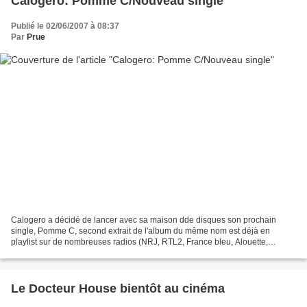
Calogero: Pomme C/Nouveau single
Publié le 02/06/2007 à 08:37
Par
Prue
Calogero a décidé de lancer avec sa maison dde disques son prochain
single, Pomme C, second extrait de l'album du même nom est déjà en
playlist sur de nombreuses radios (NRJ, RTL2, France bleu, Alouette,
Champagne, Hit West, Scoop, Radio6,...). Cependant,...
Le Docteur House bientôt au cinéma