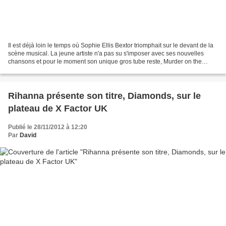
Il est déjà loin le temps où Sophie Ellis Bextor triomphait sur le devant de la
scène musical. La jeune artiste n'a pas su s'imposer avec ses nouvelles
chansons et pour le moment son unique gros tube reste, Murder on the
Dancefloor. Son drnier opus, Make...
Rihanna présente son titre, Diamonds, sur le
plateau de X Factor UK
Publié le 28/11/2012 à 12:20
Par
David