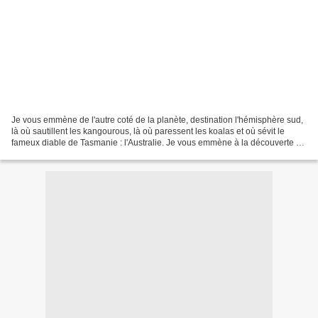
Je vous emmène de l'autre coté de la planète, destination l'hémisphère sud,
là où sautillent les kangourous, là où paressent les koalas et où sévit le
fameux diable de Tasmanie : l'Australie. Je vous emmène à la découverte de
la princesse de la pop :...