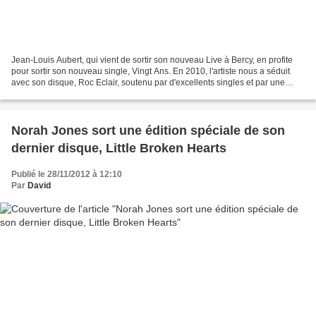
Jean-Louis Aubert, qui vient de sortir son nouveau Live à Bercy, en profite
pour sortir son nouveau single, Vingt Ans. En 2010, l'artiste nous a séduit
avec son disque, Roc Eclair, soutenu par d'excellents singles et par une
tournée. Celle-ci fut immortalisée...
Norah Jones sort une édition spéciale de son
dernier disque, Little Broken Hearts
Publié le 28/11/2012 à 12:10
Par
David