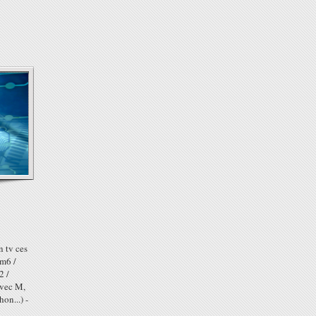
n tv ces
 m6 /
2 /
avec M,
on...) -