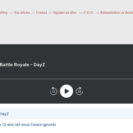
erblog
Top articles
Contact
Signaler un abus
C.G.U.
Rémunération en droits
 Battle Royale - DayZ
 DayZ
 a 13 ans (et vous l'avez ignoré)