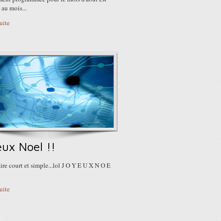
au mois...
suite
eux Noel !!
ire court et simple...lol J O Y E U X N O E
suite