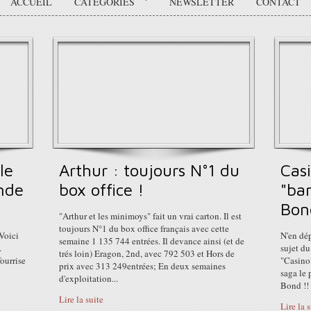
ACCUEIL
CATÉGORIES
NEWSLETTER
CONTACT
le
Arthur : toujours N°1 du
Casi
ande
box office !
"ba
Bon
"Arthur et les minimoys" fait un vrai carton. Il est
toujours N°1 du box office français avec cette
Voici
N'en dép
semaine 1 135 744 entrées. Il devance ainsi (et de
.
sujet d
trés loin) Eragon, 2nd, avec 792 503 et Hors de
ourrise
"Casino 
prix avec 313 249entrées; En deux semaines
saga le 
d'exploitation...
Bond !! 
Lire la suite
Lire la 