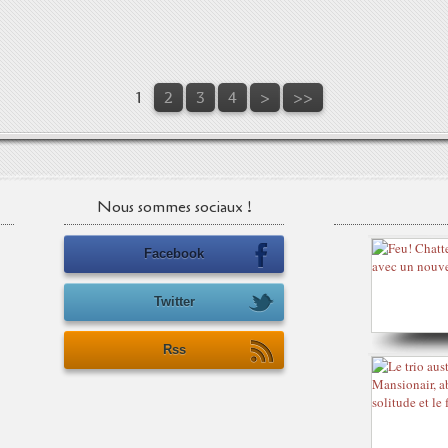
1
2
3
4
>
>>
Nous sommes sociaux !
Facebook
Twitter
Rss