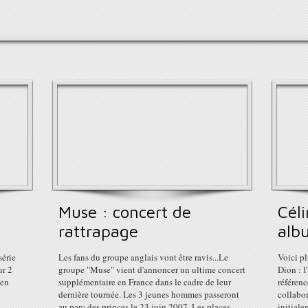
Muse : concert de
Céli
rattrapage
alb
série
Les fans du groupe anglais vont être ravis...Le
Voici pl
ur 2
groupe "Muse" vient d'annoncer un ultime concert
Dion : l
 en
supplémentaire en France dans le cadre de leur
référenc
dernière tournée. Les 3 jeunes hommes passeront
collabor
au parc des princes le 23 juin 2007. Les places
initial