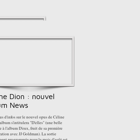
ne Dion : nouvel
um News
us d'infos sur le nouvel opus de Céline
'album s'intitulera "D'elles" (une belle
e à l'album D'eux, fruit de sa première
ation avec JJ Goldman). La sortie
ement programmée pour le mois d'août est