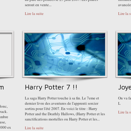
seront en vente...
avancée 
Lire la suite
Lire la 
um
Harry Potter 7 !!
Joy
La saga Harry Potter touche à sa fin. Le 7eme et
On va fa
dernier livre des aventures de l'apprenti sorcier
L
donc,
sortira pour l'été 2007. En voici le titre : Harry
back.
Lire la 
Potter and the Deathly Hallows, (Harry Potter et les
embre
sanctifications mortelles ou Harry Potter et les...
use,
 000 ex
Lire la suite