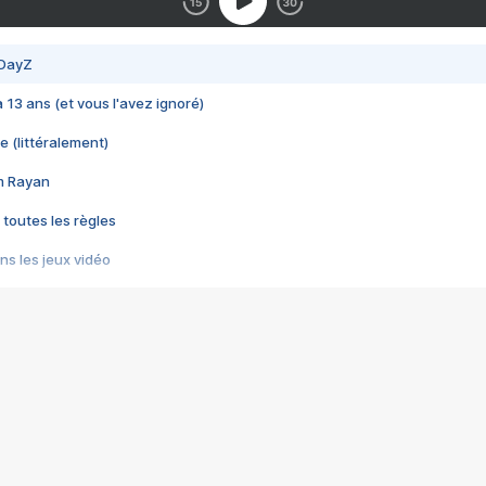
 DayZ
 a 13 ans (et vous l'avez ignoré)
e (littéralement)
im Rayan
 toutes les règles
s les jeux vidéo
us choquant de Rockstar ? - Le scandale BULLY
e plus moche de Steam
du RÊVE tourne au CAUCHEMAR
pendant 8 heures
it… à tort