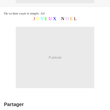
On va faire court et simple...lol
J
O
Y
E
U
X
N
O
E
L
Publicité
Partager