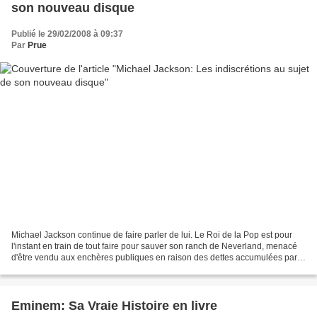
son nouveau disque
Publié le 29/02/2008 à 09:37
Par
Prue
Michael Jackson continue de faire parler de lui. Le Roi de la Pop est pour
l'instant en train de tout faire pour sauver son ranch de Neverland, menacé
d'être vendu aux enchères publiques en raison des dettes accumulées par
l'artiste. La sortie de l'album...
Eminem: Sa Vraie Histoire en livre