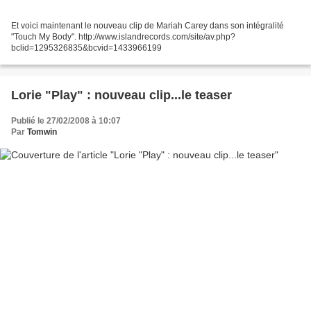
Et voici maintenant le nouveau clip de Mariah Carey dans son intégralité
"Touch My Body". http://www.islandrecords.com/site/av.php?
bclid=1295326835&bcvid=1433966199
Lorie "Play" : nouveau clip...le teaser
Publié le 27/02/2008 à 10:07
Par
Tomwin