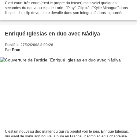
C'est court, trés court (c'est le propre du teaser) mais voici quelques
secondes du nouveau clip de Lorie : "Play". Clip trés "Kylie Minogue" dans
l'esprit... Le clip devrait être dévoilé dans son intégralité dans la journée.
Enriqué Iglesias en duo avec Nâdiya
Publié le 27/02/2008 à 09:26
Par
Prue
C'est un nouveau duo inattendu qui va bientôt voir le jour. Enriqué Iglesias,
qui vient de sortir son nouvel album en France, Insomniac et la chanteuse