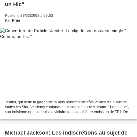
un Hic"
Publié le 29/02/2008 à 09:53
Par
Prue
Jenifer, qui reste la gagnante la plus performante côté ventes d'albums de
toutes les Star Academy confondues, a sorti un nouvel album: " Lunatique",
son troisième opus depuis sa victoire dans la célèbre émission de TF1. De
ce nouvel album sur lequel...
Michael Jackson: Les indiscrétions au sujet de