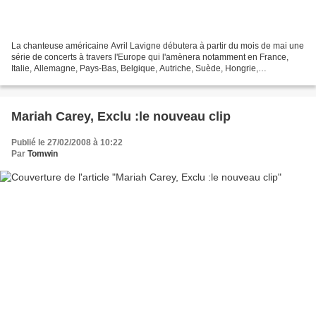
La chanteuse américaine Avril Lavigne débutera à partir du mois de mai une
série de concerts à travers l'Europe qui l'amènera notamment en France,
Italie, Allemagne, Pays-Bas, Belgique, Autriche, Suède, Hongrie,
République Tchèque... Et à cette occasion,...
Mariah Carey, Exclu :le nouveau clip
Publié le 27/02/2008 à 10:22
Par
Tomwin