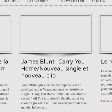
ACCUEIL
CATÉGORIES
NEWSLETTER
CONTACT
e la
James Blunt: Carry You
Le 
lm
Home/Nouveau single et
Le chan
nouveau clip
papa de
univers,
toujour
donner
James Blunt qui vient de participer à la série
peuvent
t gagné
américaine, Las Vegas, annonce son troisième
aux radi
iffusée
single " Carry You Home" extrait de son album à
que, la
succès " All The Lost Souls". Un album qui s'est
Lire la 
cédé...
écoulé à près de 3 millions d'exemplaires dans le
monde. Influence...