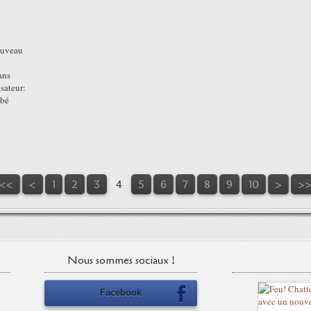
nouveau
ans
isateur:
ébé
<<
<
1
2
3
4
5
6
7
8
9
10
>
>
Nous sommes sociaux !
Facebook