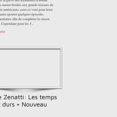
e la grève des scénaristes a donné
s sueurs froides aux grands réseaux de
on américains, ceux-ci vont pour leurs
hares ajouter quelques épisodes
ntaires afin de complèter la saison
. Cependant pour les 3...
suite
e Zenatti: Les temps
t durs + Nouveau