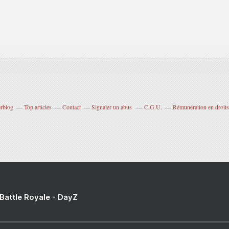
erblog
Top articles
Contact
Signaler un abus
C.G.U.
Rémunération en droits
 Battle Royale - DayZ