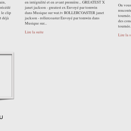
ain,
en intégralité et en avant première... GREATEST X
On vous 
précédé
janet jackson - greatest ex Envoyé par tomwin
rencontr
 le clip
dans Musique sur wat.tv ROLLERCOASTER janet
tournée.
t déjà
jackson - rollercoaster Envoyé par tomwin dans
des conc
Musique sur...
tournée.
Lire la suite
Lire la 
u