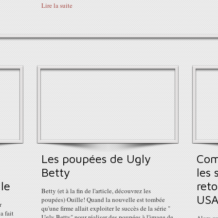
Lire la suite
Les poupées de Ugly
Com
Betty
les 
le
reto
Betty (et à la fin de l'article, découvrez les
US
poupées) Ouille! Quand la nouvelle est tombée
r
qu'une firme allait exploiter le succès de la série "
a fait
Ugly Betty" pour réaliser des poupées à l'image de