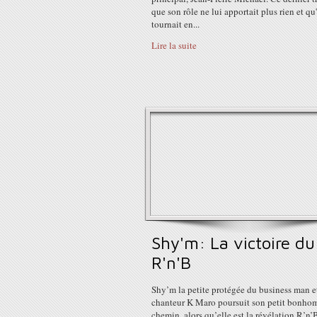
que son rôle ne lui apportait plus rien et qu'
tournait en...
Lire la suite
Shy'm: La victoire du
R'n'B
Shy’m la petite protégée du business man e
chanteur K Maro poursuit son petit bonho
chemin, alors qu’elle est la révélation R’n’