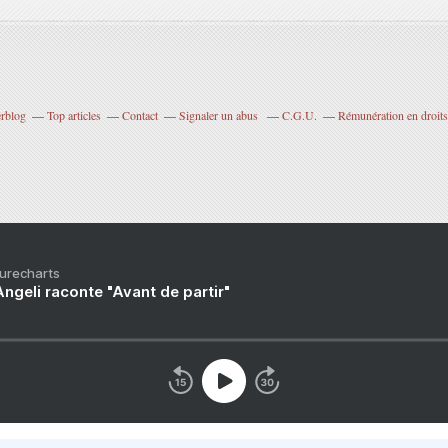
erblog
Top articles
Contact
Signaler un abus
C.G.U.
Rémunération en droits
Purecharts
ngeli raconte "Avant de partir"