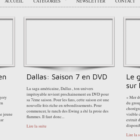
ACCUEIL
CATÉGORIES
NEWSLETTER
CONTACT
en
Dallas: Saison 7 en DVD
Le 
sur
La saga américaine, Dallas , ton univers
impitoyable revient prochainement en DVD pour
égory
« Mer du
sa 7ème saison. Pour les fans, cette saison est une
en
du group
nouvelle fois riche en rebondissements. Pour
chorégr
commencer, le ranch des Ewing a été la proie des
Le jeune
visible 
flammes. Il faut donc...
tar
extrait
disponib
Lire la suite
Lire la 