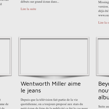
débuts sur grand écran dans...
Missing
il
version.
Lire la suite
déjà été
www.onr
Lire la 
Wentworth Miller aime
Beyo
le jeans
nou
alb
t
Depuis que la télévision fait partie de la vie
mme de
quotidienne, on a toujours proposé aux stars du
Suite au
B de
petit écran de faire de la publicité ce fut le cas pour