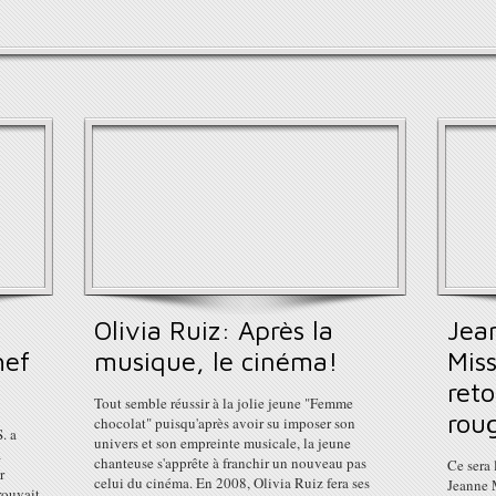
Olivia Ruiz: Après la
Jea
hef
musique, le cinéma!
Miss
ret
Tout semble réussir à la jolie jeune "Femme
roug
chocolat" puisqu'après avoir su imposer son
. a
univers et son empreinte musicale, la jeune
a
chanteuse s'apprête à franchir un nouveau pas
Ce sera 
r
celui du cinéma. En 2008, Olivia Ruiz fera ses
Jeanne 
rouvait