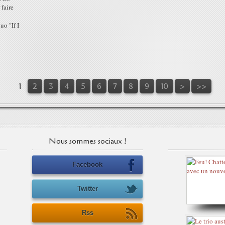
 faire
uo "If I
1
2
3
4
5
6
7
8
9
10
>
>>
Nous sommes sociaux !
Facebook
Twitter
Rss