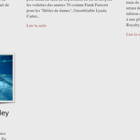
train de
ait de
les vedettes des années 70 comme Farah Fawcett
retirer 
pour les "Drôles de dames", l'inoubliable Lynda
édition
Carter...
à une pl
Royalty.
Lire la suite
Lire la 
ley
lace
. En