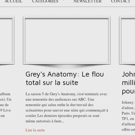
ACCUEIL
CATÉGORIES
NEWSLETTER
CONTACT
Grey's Anatomy: Le flou
Joh
total sur la suite
mill
pou
n album
La saison 5 de Grey's Anatomy, s'est terminée avec
oi). Un
une remontée des audiences sur ABC. Une
Johnny H
que de
remontée qui salue enfin le dur travail des
d'adieu,
 9 Live
scénaristes pour sauver une série qui commençait à
Paris. U
t un
couler. Les derniers épisodes proposés se sont
TF1, en 
même autorisés à faire...
d'ailleu
offrir cet
Lire la suite