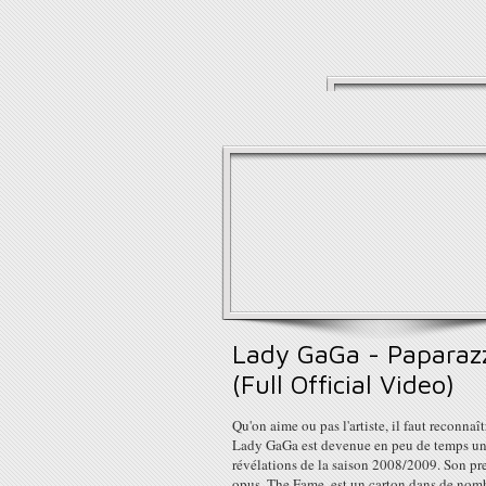
Lady GaGa - Paparaz
(Full Official Video)
Qu'on aime ou pas l'artiste, il faut reconnaî
Lady GaGa est devenue en peu de temps un
révélations de la saison 2008/2009. Son pr
opus, The Fame, est un carton dans de nom