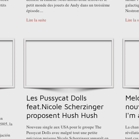
tits
petit monde des jouets de Andy dans un troisième
galacti
épisode....
Nostrom
Lire la suite
Lire la 
Les Pussycat Dolls
Mel
feat.Nicole Scherzinger
nou
proposent Hush Hush
I'm 
un
2005, la
Nouveau single aux USA pour le groupe The
La chant
Pussycat Dolls avec malgré tout une petite
révélat
ijación
précision puisque Nicole Scherzinger apparaît en
tout cas