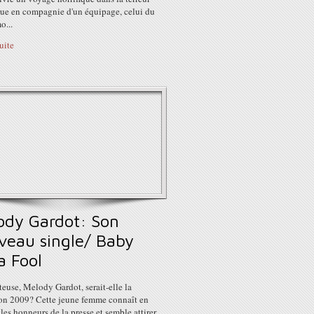
que en compagnie d'un équipage, celui du
o...
suite
ody Gardot: Son
veau single/ Baby
a Fool
euse, Melody Gardot, serait-elle la
ion 2009? Cette jeune femme connaît en
 les honneurs de la presse et semble attirer