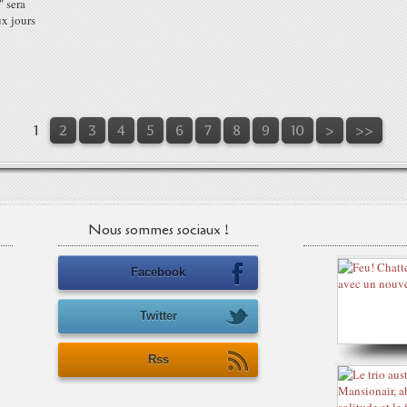
" sera
ux jours
1
2
3
4
5
6
7
8
9
10
>
>>
Nous sommes sociaux !
Facebook
Twitter
Rss