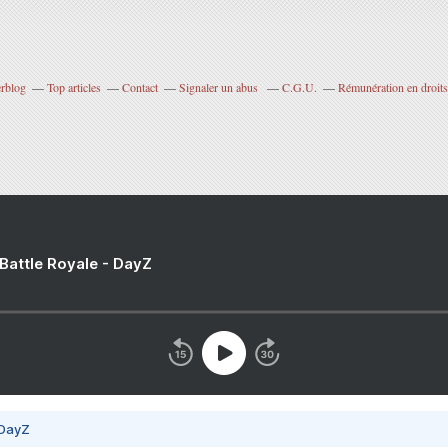
erblog
Top articles
Contact
Signaler un abus
C.G.U.
Rémunération en droits
 Battle Royale - DayZ
 DayZ