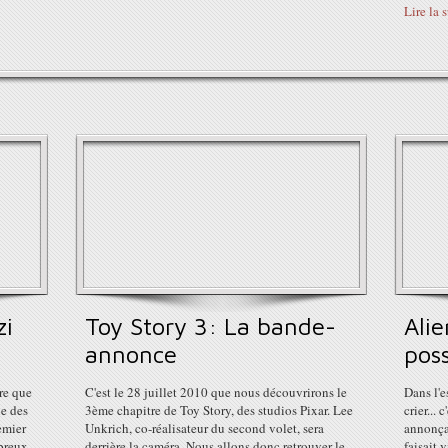
Lire la 
zi
Toy Story 3: La bande-
Alie
annonce
poss
tre que
C'est le 28 juillet 2010 que nous découvrirons le
Dans l'
e des
3ème chapitre de Toy Story, des studios Pixar. Lee
crier...
emier
Unkrich, co-réalisateur du second volet, sera
annonçai
breux
derrière la caméra. Nous allons donc retrouver le
faisait 