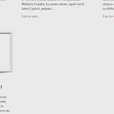
,
Mathieu Canaby. Le jeune artiste, signé sur le
chance 
label Capitol, prépare...
sa diffu
Lire la suite
Lire la 
!
nvier
nfin,
 Un
rvis de