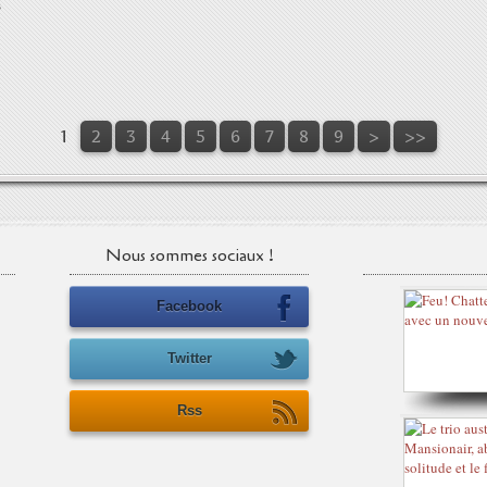
s
1
2
3
4
5
6
7
8
9
>
>>
Nous sommes sociaux !
Facebook
Twitter
Rss