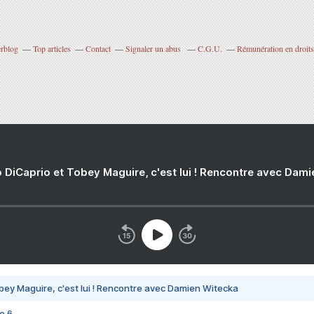
erblog
Top articles
Contact
Signaler un abus
C.G.U.
Rémunération en droits
 DiCaprio et Tobey Maguire, c'est lui ! Rencontre avec Dam
bey Maguire, c'est lui ! Rencontre avec Damien Witecka
e 6