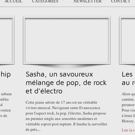
ACCUEIL
CATÉGORIES
NEWSLETTER
CONTACT
 hip
Sasha, un savoureux
Les 
mélange de pop, de rock
au r
et d'électro
s urbain
Alors qu
public
carrière
Cette jeune artiste de 17 ans est un véritable
nd
promouv
viviers musical. Naviguant entre Evanescence
voirien
Pour s'e
pour l'aspect rock, la pop, l'électro, Sasha propose
es de
à leurs 
un premier single aux sonorités modernes et
History..
véritable espoir post rupture. Il faudra la surveiller
de près,...
Lire la 