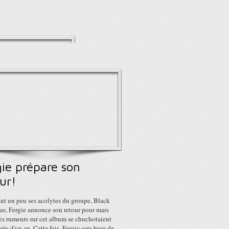
gie prépare son
ur!
ant un peu ses acolytes du groupe, Black
as, Fergie annonce son retour pour mars
es rumeurs sur cet album se chuchotaient
rès d'un an. Cette fois, Fergie sera bien de