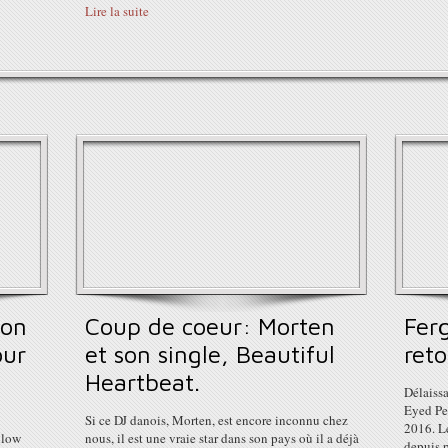
Lire la suite
son
Coup de coeur: Morten
Fer
our
et son single, Beautiful
reto
Heartbeat.
Délaiss
Eyed Pe
Si ce DJ danois, Morten, est encore inconnu chez
2016. L
llow
nous, il est une vraie star dans son pays où il a déjà
depuis p