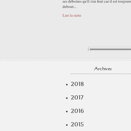
ses déboires qu'il s'en fout car il est toujour
debout...
Lire la suite
Archives
2018
2017
2016
2015