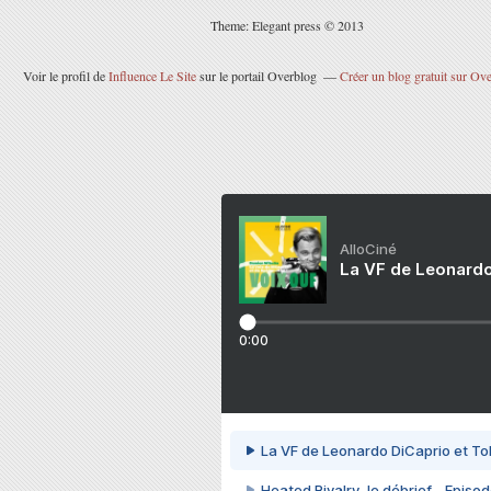
Theme: Elegant press © 2013
Voir le profil de
Influence Le Site
sur le portail Overblog
Créer un blog gratuit sur Ov
AlloCiné
La VF de Leonardo
0:00
La VF de Leonardo DiCaprio et To
Heated Rivalry, le débrief - Episod