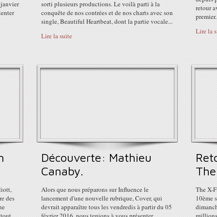
 janvier
sorti plusieurs productions. Le voilà parti à la
retour a
ienter
conquête de nos contrées et de nos charts avec son
premier..
single, Beautiful Heartbeat, dont la partie vocale...
Lire la 
Lire la suite
n
Découverte: Mathieu
Ret
Canaby.
The
iott,
Alors que nous préparons sur Influence le
The X-Fi
re des
lancement d'une nouvelle rubrique, Cover, qui
10ème s
he
devrait apparaître tous les vendredis à partir du 05
dimanch
 tout
février 2016, nous tenions à vous présenter
millions