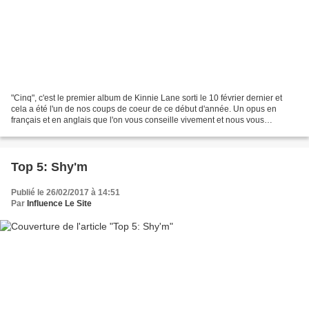
"Cinq", c'est le premier album de Kinnie Lane sorti le 10 février dernier et
cela a été l'un de nos coups de coeur de ce début d'année. Un opus en
français et en anglais que l'on vous conseille vivement et nous vous
proposons de découvrir cette jeune...
Top 5: Shy'm
Publié le 26/02/2017 à 14:51
Par
Influence Le Site