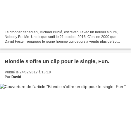
Le crooner canadien, Michael Bublé, est revenu avec un nouvel album,
Nobody But Me. Un disque sorti le 21 octobre 2016. C'est en 2000 que
David Foster remarque le jeune homme qui depuis a vendu plus de 35
millions d'albums dans le monde. L'artiste mise...
Blondie s'offre un clip pour le single, Fun.
Publié le 24/02/2017 à 13:10
Par
David