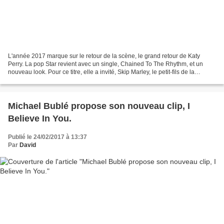
L'année 2017 marque sur le retour de la scène, le grand retour de Katy
Perry. La pop Star revient avec un single, Chained To The Rhythm, et un
nouveau look. Pour ce titre, elle a invité, Skip Marley, le petit-fils de la
légende du reggae, Bob Marley....
Michael Bublé propose son nouveau clip, I
Believe In You.
Publié le 24/02/2017 à 13:37
Par
David