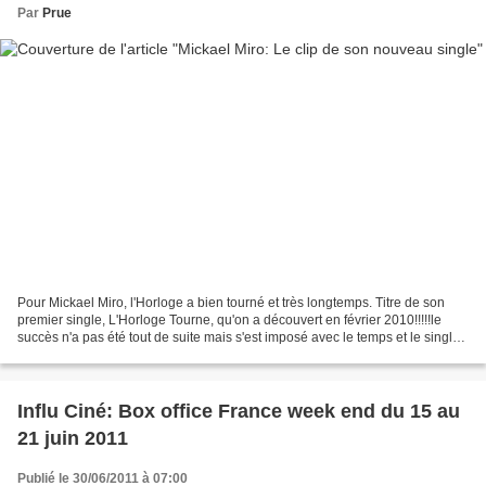
Par
Prue
Pour Mickael Miro, l'Horloge a bien tourné et très longtemps. Titre de son
premier single, L'Horloge Tourne, qu'on a découvert en février 2010!!!!!le
succès n'a pas été tout de suite mais s'est imposé avec le temps et le single
a bien fonctionné. Succès...
Influ Ciné: Box office France week end du 15 au
21 juin 2011
Publié le 30/06/2011 à 07:00