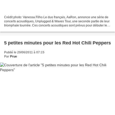
Crédit photo: Vanessa Filho Le duo français, AaRon, annonce une série de
concerts acoustiques, Unplugged & Waves Tour, une seconde partie de leur
triomphale tournée. Ces concerts acoustiques sont prévus pour débuter le
13 octobre 2011. Les billets pour...
5 petites minutes pour les Red Hot Chili Peppers
Publié le 29/06/2011 à 07:15
Par
Prue