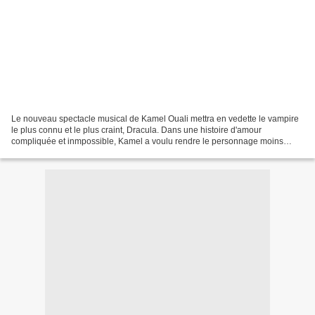
Le nouveau spectacle musical de Kamel Ouali mettra en vedette le vampire
le plus connu et le plus craint, Dracula. Dans une histoire d'amour
compliquée et inmpossible, Kamel a voulu rendre le personnage moins
sanglant, moins monstrueux et en faire un...