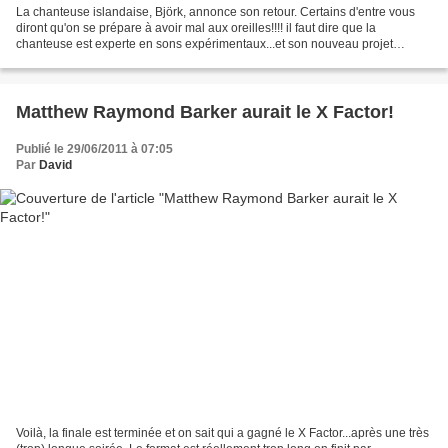
La chanteuse islandaise, Björk, annonce son retour. Certains d'entre vous
diront qu'on se prépare à avoir mal aux oreilles!!!! il faut dire que la
chanteuse est experte en sons expérimentaux...et son nouveau projet
musical ne dérogera pas de cette règle....
Matthew Raymond Barker aurait le X Factor!
Publié le 29/06/2011 à 07:05
Par
David
Voilà, la finale est terminée et on sait qui a gagné le X Factor...après une très