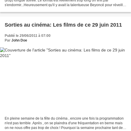
(trop) longue soirée. Le format est réellement trop long on finit par
s'endormir...Heureusement qu'il y avait la talentueuse Beyoncé pour réveiller
tout le monde et surtout...
Sorties au cinéma: Les films de ce 29 juin 2011
Publié le 29/06/2011 à 07:00
Par
John Doe
En pleine semaine de la fête du cinéma , encore une fois la programmation
n'est pas terrible .Après , on se plaindra d'une fréquentation en berne mais
on ne nous offre pas trop de choix ! Pourquoi la semaine prochaine tant de