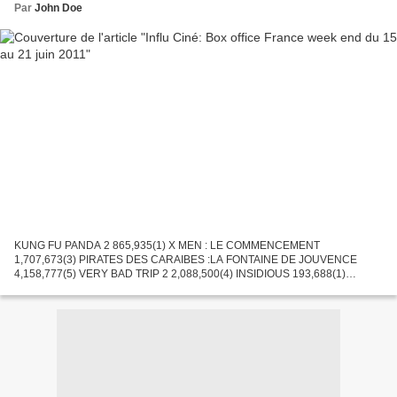
Par
John Doe
KUNG FU PANDA 2 865,935(1) X MEN : LE COMMENCEMENT
1,707,673(3) PIRATES DES CARAIBES :LA FONTAINE DE JOUVENCE
4,158,777(5) VERY BAD TRIP 2 2,088,500(4) INSIDIOUS 193,688(1)
LIMITLESS 519,575(2) UNE SEPARATION 280,822(2) L'AFFAIRE RACHEL
SINGER 88,044(1)...