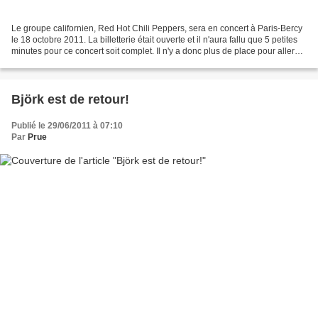
Le groupe californien, Red Hot Chili Peppers, sera en concert à Paris-Bercy
le 18 octobre 2011. La billetterie était ouverte et il n'aura fallu que 5 petites
minutes pour ce concert soit complet. Il n'y a donc plus de place pour aller
applaudir le groupe...
Björk est de retour!
Publié le 29/06/2011 à 07:10
Par
Prue