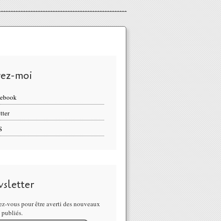
vez-moi
cebook
tter
S
sletter
z-vous pour être averti des nouveaux
s publiés.