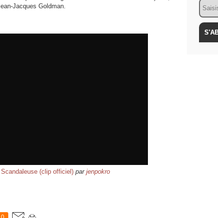
Email
Jean-Jacques Goldman.
Scandaleuse (clip officiel)
par
jenpokro
0