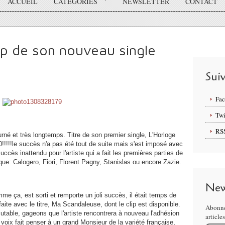
ACCUEIL
CATÉGORIES
NEWSLETTER
CONTACT
lip de son nouveau single
Sui
Fa
Twi
RS
urné et très longtemps. Titre de son premier single, L'Horloge
0!!!!!le succès n'a pas été tout de suite mais s'est imposé avec
uccès inattendu pour l'artiste qui a fait les premières parties de
 que: Calogero, Fiori, Florent Pagny, Stanislas ou encore Zazie.
New
e ça, est sorti et remporte un joli succès, il était temps de
ite avec le titre, Ma Scandaleuse, dont le clip est disponible.
Abonne
cutable, gageons que l'artiste rencontrera à nouveau l'adhésion
article
 voix fait penser à un grand Monsieur de la variété française,