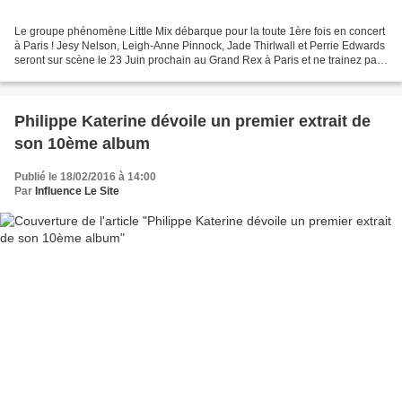
Le groupe phénomène Little Mix débarque pour la toute 1ère fois en concert
à Paris ! Jesy Nelson, Leigh-Anne Pinnock, Jade Thirlwall et Perrie Edwards
seront sur scène le 23 Juin prochain au Grand Rex à Paris et ne trainez pas !
les places sont en vente...
Philippe Katerine dévoile un premier extrait de
son 10ème album
Publié le 18/02/2016 à 14:00
Par
Influence Le Site