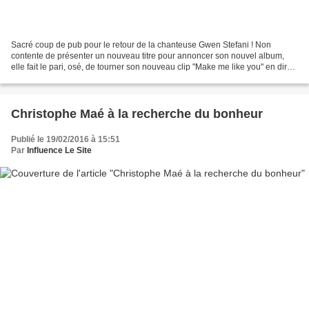
Sacré coup de pub pour le retour de la chanteuse Gwen Stefani ! Non
contente de présenter un nouveau titre pour annoncer son nouvel album,
elle fait le pari, osé, de tourner son nouveau clip "Make me like you" en direct
pendant la coupure pub des Grammy's...
Christophe Maé à la recherche du bonheur
Publié le 19/02/2016 à 15:51
Par
Influence Le Site