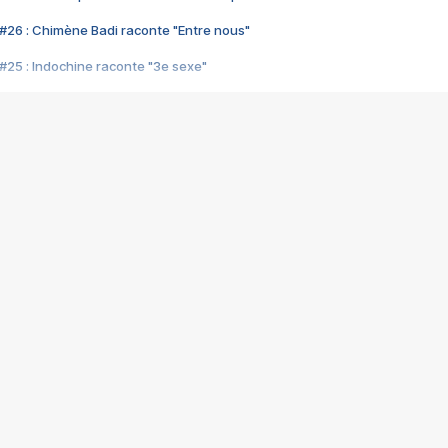
#26 : Chimène Badi raconte "Entre nous"
#25 : Indochine raconte "3e sexe"
#24 : Zaho raconte "C'est chelou"
#23 : Patrick Bruel raconte "Au café des délices"
#22 : Kyo raconte "Le chemin"
#21 : Nolwenn Leroy raconte "Cassé"
#20 : Patrick Hernandez raconte "Born to be alive"
#19 : Lorie raconte "Près de moi"
#18 : Michael Jones raconte "A nos actes manqués" (avec Jean-Jacque
#17 : Khaled raconte "Aïcha"
#16 : Corneille raconte "Parce qu'on vient de loin"
#15 : Indochine raconte "L'aventurier"