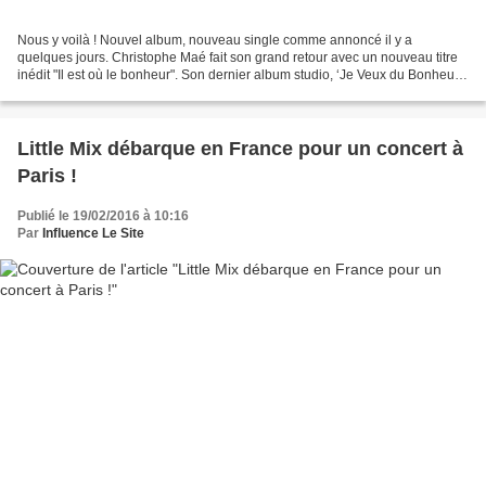
Nous y voilà ! Nouvel album, nouveau single comme annoncé il y a
quelques jours. Christophe Maé fait son grand retour avec un nouveau titre
inédit "Il est où le bonheur". Son dernier album studio, ‘Je Veux du Bonheur’
avait été certifié disque de diamant...
Little Mix débarque en France pour un concert à
Paris !
Publié le 19/02/2016 à 10:16
Par
Influence Le Site