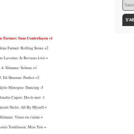
Email
ne Farmer: Sans Contrefaçon +1
lène Farmer: Rolling Stone +2
rc Lavoine: Je Reviens à toi =
4. Slimane: Solune +1
5. Ed Sheeran: Perfect +2
 Kylie Minogue: Dancing -5
Claudio Capeo: Dis-le moi -1
incent Niclo: All By Myself =
 Slimane: Viens on s'aime =
Louis Tomlinson: Miss You =