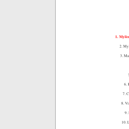
1. Mylè
2. My
3. Ma
6.
7. 
8. V
9.
10. 