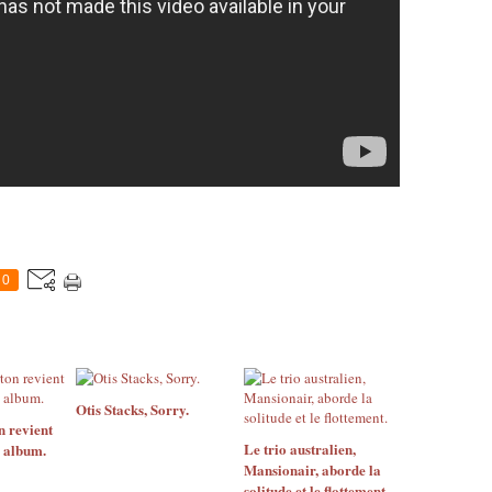
0
Otis Stacks, Sorry.
n revient
Le trio australien,
 album.
Mansionair, aborde la
solitude et le flottement.