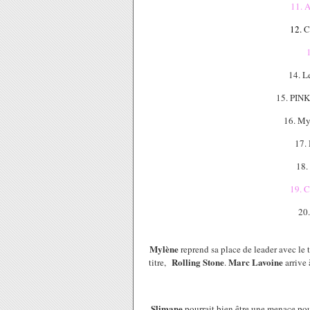
11. A
12.
C
14. L
15. PINK
16. My
17. 
18.
19. C
20.
Mylène
reprend sa place de leader avec le 
Rolling Stone
Marc Lavoine
titre,
.
arrive 
Slimane
pourrait bien être une menace po