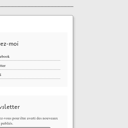
vez-moi
cebook
tter
S
sletter
z-vous pour être averti des nouveaux
s publiés.