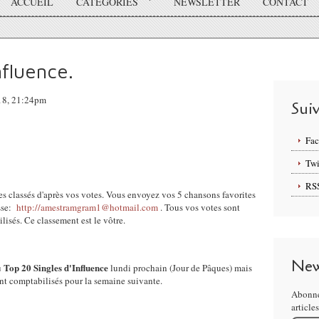
ACCUEIL
CATÉGORIES
NEWSLETTER
CONTACT
nfluence.
018, 21:24pm
Sui
Fa
Twi
RS
s classés d'après vos votes. Vous envoyez vos 5 chansons favorites
esse:
http://amestramgram1@hotmail.com
. Tous vos votes sont
lisés. Ce classement est le vôtre.
New
Top 20 Singles d'Influence
u
lundi prochain (Jour de Pâques) mais
ont comptabilisés pour la semaine suivante.
Abonne
article