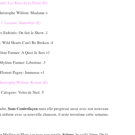
mir: Les Rues de la Peine (E)
hristophe Willem: Madame =
13. Louane: Immobile (E)
es Enfoirés: On fait le Show -1
: Wild Hearts Can't Be Broken -4
lène Farmer: A Quoi Je Sers +1
Mylène Farmer: Libertine -3
 Florent Pagny: Immense +1
hristophe Willem: Restart (E)
 Calogero: Voler de Nuit -5
Sans Contrefaçon
tube,
mais elle progresse aussi avec son nouveau
à séduire avec sa nouvelle chanson, il reste troisième cette semaine.
Solune
ur Mylène et Marc car avec son single,
, le voilà 4ème. On le