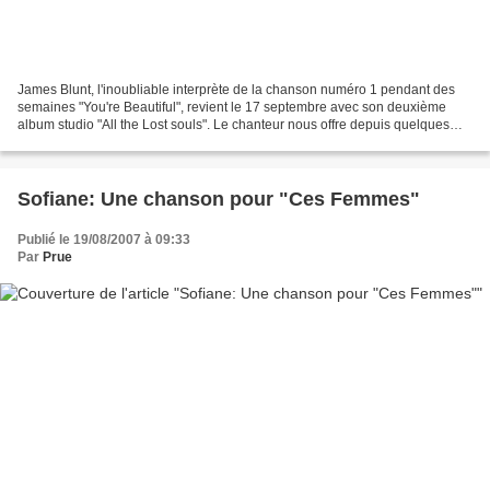
James Blunt, l'inoubliable interprète de la chanson numéro 1 pendant des
semaines "You're Beautiful", revient le 17 septembre avec son deuxième
album studio "All the Lost souls". Le chanteur nous offre depuis quelques
jours son premier extrait single...
Sofiane: Une chanson pour "Ces Femmes"
Publié le 19/08/2007 à 09:33
Par
Prue