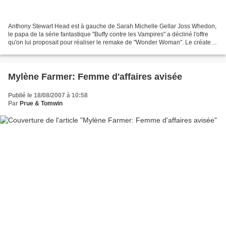
Anthony Stewart Head est à gauche de Sarah Michelle Gellar Joss Whedon,
le papa de la série fantastique "Buffy contre les Vampires" a décliné l'offre
qu'on lui proposait pour réaliser le remake de "Wonder Woman". Le créateur
de "Buffy" aimerait s'atteler...
Mylène Farmer: Femme d'affaires avisée
Publié le 18/08/2007 à 10:58
Par
Prue & Tomwin