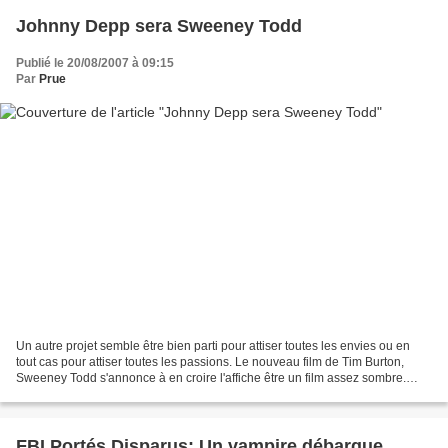
Johnny Depp sera Sweeney Todd
Publié le 20/08/2007 à 09:15
Par
Prue
Un autre projet semble être bien parti pour attiser toutes les envies ou en
tout cas pour attiser toutes les passions. Le nouveau film de Tim Burton,
Sweeney Todd s'annonce à en croire l'affiche être un film assez sombre.
Johnny Depp, acteur fétiche de...
FBI Portés Disparus: Un vampire débarque