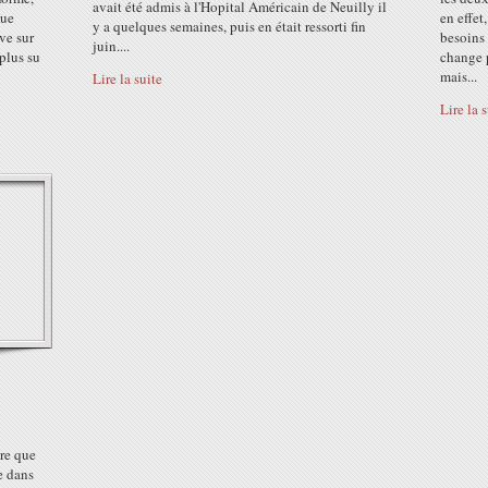
avait été admis à l'Hopital Américain de Neuilly il
que
en effet
y a quelques semaines, puis en était ressorti fin
uve sur
besoins 
juin....
plus su
change p
mais...
Lire la suite
Lire la 
ire que
e dans