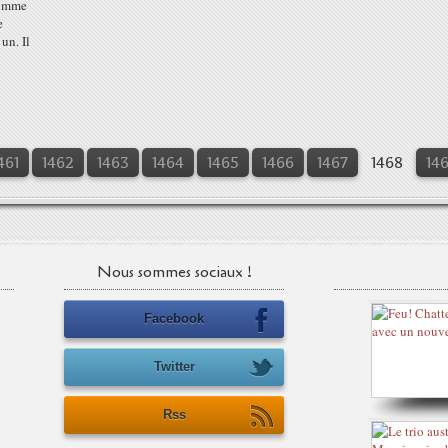
homme
e
un. Il
461
1462
1463
1464
1465
1466
1467
1468
14
Nous sommes sociaux !
Facebook
Twitter
Rss