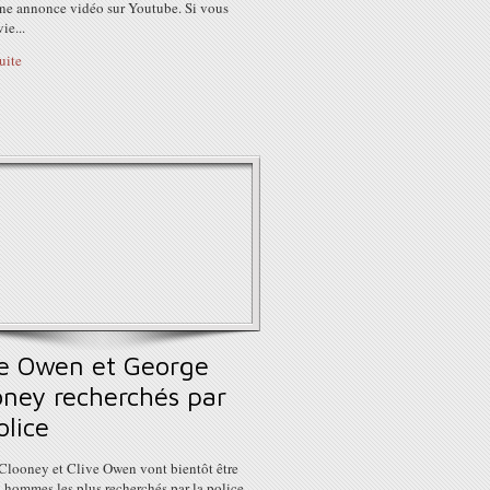
une annonce vidéo sur Youtube. Si vous
ie...
suite
ve Owen et George
oney recherchés par
olice
Clooney et Clive Owen vont bientôt être
 hommes les plus recherchés par la police.