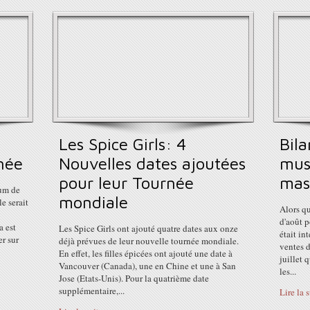
Les Spice Girls: 4
Bila
née
Nouvelles dates ajoutées
mus
pour leur Tournée
mas
bum de
mondiale
e serait
Alors qu
d'août p
a est
Les Spice Girls ont ajouté quatre dates aux onze
était in
er sur
déjà prévues de leur nouvelle tournée mondiale.
ventes d
En effet, les filles épicées ont ajouté une date à
juillet 
Vancouver (Canada), une en Chine et une à San
les...
Jose (Etats-Unis). Pour la quatrième date
supplémentaire,...
Lire la 