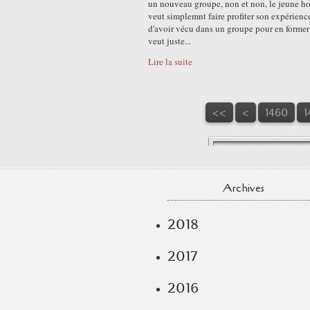
un nouveau groupe, non et non, le jeune 
veut simplemnt faire profiter son expérienc
d'avoir vécu dans un groupe pour en former 
veut juste...
Lire la suite
1400
1410
1420
1430
1440
1450
<<
<
1460
1
Archives
2018
2017
2016