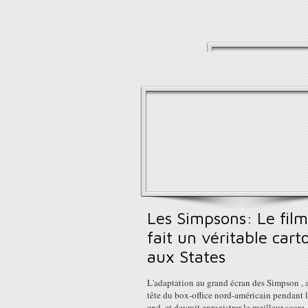
Les Simpsons: Le film
fait un véritable cart
aux States
L'adaptation au grand écran des Simpson , a
tête du box-office nord-américain pendant 
end, et devrait enregistrer le meilleur score