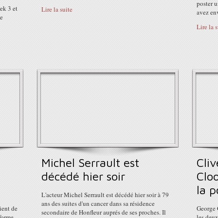
poster 
ek 3 et
Lire la suite
avez env
de
Lire la 
Michel Serrault est
Cli
décédé hier soir
Clo
la p
L'acteur Michel Serrault est décédé hier soir à 79
ans des suites d'un cancer dans sa résidence
ient de
George 
secondaire de Honfleur auprés de ses proches. Il
forme,
les deux