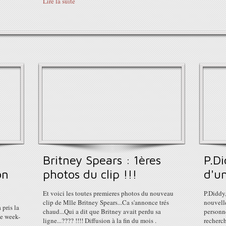
Lire la suite
Britney Spears : 1ères
P.Di
on
photos du clip !!!
d'un
Et voici les toutes premieres photos du nouveau
P.Diddy,
clip de Mlle Britney Spears...Ca s'annonce trés
nouvelle
 pris la
chaud...Qui a dit que Britney avait perdu sa
personn
le week-
ligne...???? !!!! Diffusion à la fin du mois .
recherch