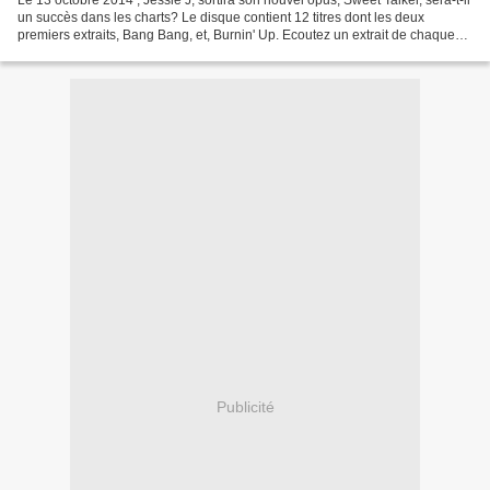
Le 13 octobre 2014 , Jessie J, sortira son nouvel opus, Sweet Talker, sera-t-il
un succès dans les charts? Le disque contient 12 titres dont les deux
premiers extraits, Bang Bang, et, Burnin' Up. Ecoutez un extrait de chaque
chanson.
Publicité