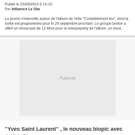
Publié le 25/09/2014 à 15:25
Par
Influence Le Site
La promo s'intensifie autour de l'album de Yelle "Complètement fou", dont la
sortie est programmée pour le 29 septembre prochain. Le groupe breton a
offert un showcase de 12 titres pour la releaseparty de l'album, un must
annonçant le meilleur pour ce...
Publicité
"Yves Saint Laurent" , le nouveau biopic avec