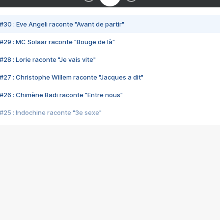
#30 : Eve Angeli raconte "Avant de partir"
#29 : MC Solaar raconte "Bouge de là"
28 : Lorie raconte "Je vais vite"
#27 : Christophe Willem raconte "Jacques a dit"
#26 : Chimène Badi raconte "Entre nous"
#25 : Indochine raconte "3e sexe"
#24 : Zaho raconte "C'est chelou"
#23 : Patrick Bruel raconte "Au café des délices"
#22 : Kyo raconte "Le chemin"
#21 : Nolwenn Leroy raconte "Cassé"
#20 : Patrick Hernandez raconte "Born to be alive"
#19 : Lorie raconte "Près de moi"