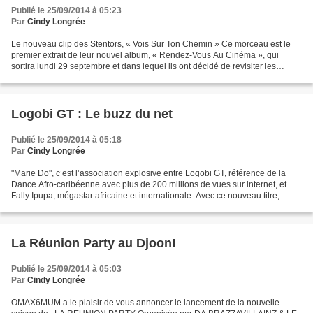
Publié le 25/09/2014 à 05:23
Par
Cindy Longrée
Le nouveau clip des Stentors, « Vois Sur Ton Chemin » Ce morceau est le
premier extrait de leur nouvel album, « Rendez-Vous Au Cinéma », qui
sortira lundi 29 septembre et dans lequel ils ont décidé de revisiter les
standards du septième art. Les Stentors...
Logobi GT : Le buzz du net
Publié le 25/09/2014 à 05:18
Par
Cindy Longrée
"Marie Do", c’est l’association explosive entre Logobi GT, référence de la
Dance Afro-caribéenne avec plus de 200 millions de vues sur internet, et
Fally Ipupa, mégastar africaine et internationale. Avec ce nouveau titre,
remixé par Junior Caldera (auteur...
La Réunion Party au Djoon!
Publié le 25/09/2014 à 05:03
Par
Cindy Longrée
OMAX6MUM a le plaisir de vous annoncer le lancement de la nouvelle