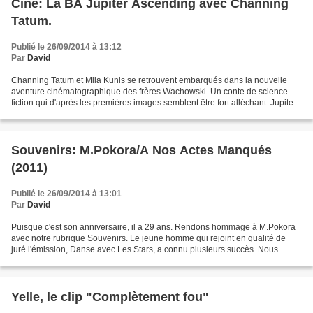
Ciné: La BA Jupiter Ascending avec Channing
Tatum.
Publié le 26/09/2014 à 13:12
Par
David
Channing Tatum et Mila Kunis se retrouvent embarqués dans la nouvelle
aventure cinématographique des frères Wachowski. Un conte de science-
fiction qui d'après les premières images semblent être fort alléchant. Jupiter
Ascending, sortira le 04 février...
Souvenirs: M.Pokora/A Nos Actes Manqués
(2011)
Publié le 26/09/2014 à 13:01
Par
David
Puisque c'est son anniversaire, il a 29 ans. Rendons hommage à M.Pokora
avec notre rubrique Souvenirs. Le jeune homme qui rejoint en qualité de
juré l'émission, Danse avec Les Stars, a connu plusieurs succès. Nous
retiendrons celui de 2011, A Nos Actes...
Yelle, le clip "Complètement fou"