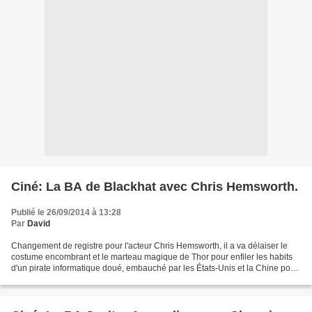
Ciné: La BA de Blackhat avec Chris Hemsworth.
Publié le 26/09/2014 à 13:28
Par
David
Changement de registre pour l'acteur Chris Hemsworth, il a va délaiser le
costume encombrant et le marteau magique de Thor pour enfiler les habits
d'un pirate informatique doué, embauché par les États-Unis et la Chine pour
capturer un cyberterroriste....