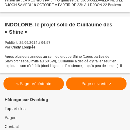
saison de : LA REUNION PARTY Organisée par DA BRAZZAVILLAINZ & LE
DJOON SAMEDI 18 OCTOBRE A PARTIR DE 23h AU DJOON 22 Boulevard
Vincent Auriol, 75013 Paris LA RÉUNION PARTY entame une...
INDOLORE, le projet solo de Guillaume des
« Shine »
Publié le 25/09/2014 à 04:57
Par
Cindy Longrée
Après plusieurs années au sein du groupe Shine (1ères parties de
Sia/Morcheeba, invité au SXSW), Guillaume a décidé d'y "aller seul" en
explorant son côté folk (dont il ignorait l'existence jusqu'à peu de temps!). Il
est donc heureux de nous présenter...
< Page précédente
Page suivante >
Hébergé par Overblog
Top articles
Pages
Contact