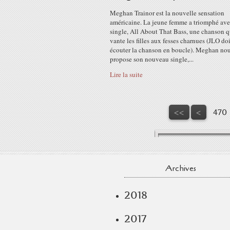
Meghan Trainor est la nouvelle sensation
américaine. La jeune femme a triomphé ave
single, All About That Bass, une chanson q
vante les filles aux fesses charnues (JLO doi
écouter la chanson en boucle). Meghan no
propose son nouveau single,...
Lire la suite
400
410
420
430
440
450
460
<<
<
470
Archives
2018
2017