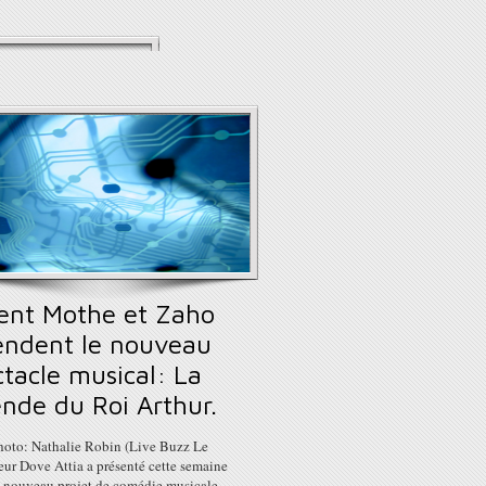
rent Mothe et Zaho
endent le nouveau
tacle musical: La
ende du Roi Arthur.
photo: Nathalie Robin (Live Buzz Le
eur Dove Attia a présenté cette semaine
t nouveau projet de comédie musicale