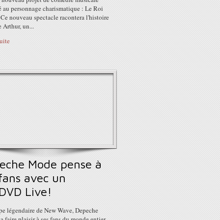
é au personnage charismatique : Le Roi
 Ce nouveau spectacle racontera l'histoire
 Arthur, un...
suite
eche Mode pense à
 fans avec un
DVD Live!
pe légendaire de New Wave, Depeche
 faire plaisir à ses fans du monde entier