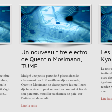
Un nouveau titre electro
Les
de Quentin Mosimann,
Kyo
TUMF.
Le retou
inattend
octobre
Malgré une petite perte de 3 places dans le
avec deu
tubes,
classement des 100 meilleurs djs au monde,
égalemen
on le
Quentin Mosimann se classe parmi les meilleurs
rendez-
t s'agir
djs français et il peut se montrer content et fier de
avec...
son...
son parcours, mouiller sa chemise se paie! car
l'artiste est demandé...
Lire la 
Lire la suite