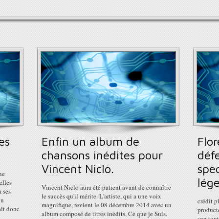
es
Enfin un album de
Flo
chansons inédites pour
déf
Vincent Niclo.
spec
ne
lég
elles
Vincent Niclo aura été patient avant de connaître
à ses
le succès qu'il mérite. L'artiste, qui a une voix
on
crédit 
magnifique, revient le 08 décembre 2014 avec un
ait donc
product
album composé de titres inédits, Ce que je Suis.
son tou