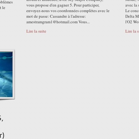
roblèmes
vous propose d'en gagner 5. Pour participer,
avec la 
t le
envoyez-nous vos coordonnées complètes avec le
Le conce
mot de passe: Cassandre à l'adresse:
Delta M
amestramgram1@hotmail.com Vous...
l'O2 Wor
Lire la suite
Lire la 
S,
r)