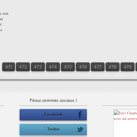
c son
ui
t
us
471
472
473
474
475
476
477
478
479
Nous sommes sociaux !
Facebook
Twitter