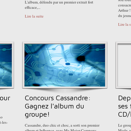
L'album, défendu par un premier extrait fort
consacr
efficace,...
Arthur !
du jeune
Lire la suite
Lire la 
mour
Concours Cassandre:
Dep
Gagnez l'album du
ses
groupe!
CD/
no
t-les-
Cassandre, duo chic et choc, a sorti son premier
Le grou
album et Influence, avec My Major Company,
Mode, va