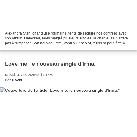
Alexandra Stan, chanteuse roumaine, tente de séduire nos contrées avec
son album, Unlocked, mais malgré plusieurs singles, la chanteuse n'arrive
pas à s'imposer. Son nouveau titre, Vanilla Chocolat, réussira peut-être à
l'aider. Ce qui n'est pas encore...
Love me, le nouveau single d'Irma.
Publié le 20/12/2014 à 01:25
Par
David