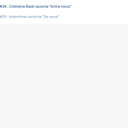
#26 : Chimène Badi raconte "Entre nous"
#25 : Indochine raconte "3e sexe"
#24 : Zaho raconte "C'est chelou"
#23 : Patrick Bruel raconte "Au café des délices"
#22 : Kyo raconte "Le chemin"
#21 : Nolwenn Leroy raconte "Cassé"
#20 : Patrick Hernandez raconte "Born to be alive"
#19 : Lorie raconte "Près de moi"
#18 : Michael Jones raconte "A nos actes manqués" (avec Jean-Jacque
#17 : Khaled raconte "Aïcha"
#16 : Corneille raconte "Parce qu'on vient de loin"
#15 : Indochine raconte "L'aventurier"