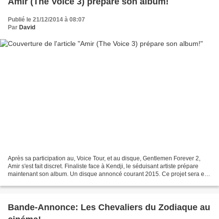
Amir (The Voice 3) prépare son album!
Publié le 21/12/2014 à 08:07
Par
David
Après sa participation au, Voice Tour, et au disque, Gentlemen Forever 2,
Amir s'est fait discret. Finaliste face à Kendji, le séduisant artiste prépare
maintenant son album. Un disque annoncé courant 2015. Ce projet sera en
français et l'artiste co-écrit...
Bande-Annonce: Les Chevaliers du Zodiaque au