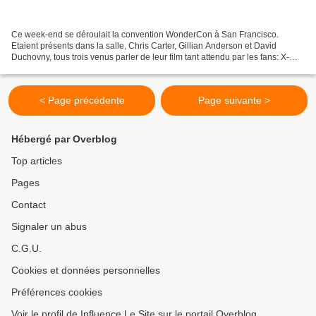
Ce week-end se déroulait la convention WonderCon à San Francisco.
Etaient présents dans la salle, Chris Carter, Gillian Anderson et David
Duchovny, tous trois venus parler de leur film tant attendu par les fans: X-
Files 2. Le film n'a pas encore de titre...
< Page précédente
Page suivante >
Hébergé par Overblog
Top articles
Pages
Contact
Signaler un abus
C.G.U.
Cookies et données personnelles
Préférences cookies
Voir le profil de Influence Le Site sur le portail Overblog