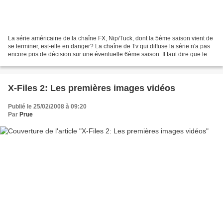
La série américaine de la chaîne FX, Nip/Tuck, dont la 5ème saison vient de
se terminer, est-elle en danger? La chaîne de Tv qui diffuse la série n'a pas
encore pris de décision sur une éventuelle 6ème saison. Il faut dire que le
season finale (le dernier...
X-Files 2: Les premières images vidéos
Publié le 25/02/2008 à 09:20
Par
Prue