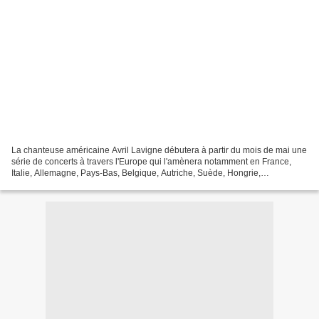
La chanteuse américaine Avril Lavigne débutera à partir du mois de mai une
série de concerts à travers l'Europe qui l'amènera notamment en France,
Italie, Allemagne, Pays-Bas, Belgique, Autriche, Suède, Hongrie,
République Tchèque... Et à cette occasion,...