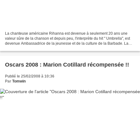
La chanteuse américaine Rihanna est devenue à seulement 20 ans une
valeur sûre de la chanson et depuis peu, l'interprète du hit " Umbrella", est
devenue Ambassadrice de la jeunesse et de la culture de la Barbade. La
jeune femme s'est déclarée très fière...
Oscars 2008 : Marion Cotillard récompensée !!
Publié le 25/02/2008 à 10:36
Par
Tomwin