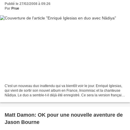
Publié le 27/02/2008 à 09:26
Par
Prue
C'est un nouveau duo inattendu qui va bientôt voir le jour. Enriqué Iglesias,
qui vient de sortir son nouvel album en France, Insomniac et la chanteuse
Nâdiya. Le duo a semble-t-il déjà été enregistré. Ce sera la version française
du second extrait d'Enriqué:...
Matt Damon: OK pour une nouvelle aventure de
Jason Bourne