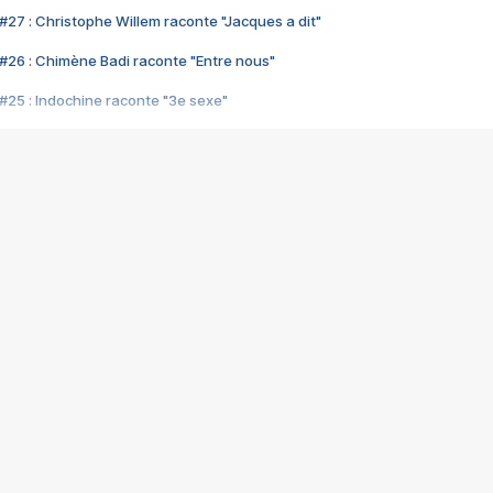
#27 : Christophe Willem raconte "Jacques a dit"
#26 : Chimène Badi raconte "Entre nous"
#25 : Indochine raconte "3e sexe"
#24 : Zaho raconte "C'est chelou"
#23 : Patrick Bruel raconte "Au café des délices"
#22 : Kyo raconte "Le chemin"
#21 : Nolwenn Leroy raconte "Cassé"
#20 : Patrick Hernandez raconte "Born to be alive"
#19 : Lorie raconte "Près de moi"
#18 : Michael Jones raconte "A nos actes manqués" (avec Jean-Jacque
#17 : Khaled raconte "Aïcha"
#16 : Corneille raconte "Parce qu'on vient de loin"