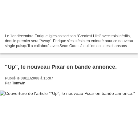
Le 1er décembre Enrique Iglesias sort son “Greatest Hits” avec trois inédits,
dont le premier sera “Away“. Enrique s'est très bien entouré pour ce nouveau
single puisqu'il a collaboré avec Sean Garett à qui l'on doit des chansons de
Beyoncé, Pussycat...
"Up", le nouveau Pixar en bande annonce.
Publié le 08/11/2008 à 15:07
Par
Tomwin