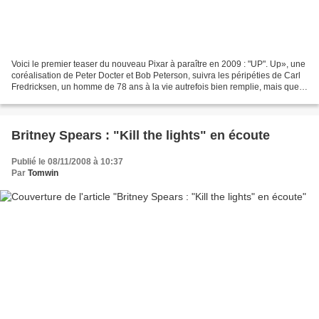
Voici le premier teaser du nouveau Pixar à paraître en 2009 : "UP". Up», une
coréalisation de Peter Docter et Bob Peterson, suivra les péripéties de Carl
Fredricksen, un homme de 78 ans à la vie autrefois bien remplie, mais que
l'âge a fini par rattraper....
Britney Spears : "Kill the lights" en écoute
Publié le 08/11/2008 à 10:37
Par
Tomwin