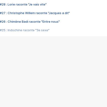
28 : Lorie raconte "Je vais vite"
#27 : Christophe Willem raconte "Jacques a dit"
#26 : Chimène Badi raconte "Entre nous"
#25 : Indochine raconte "3e sexe"
#24 : Zaho raconte "C'est chelou"
#23 : Patrick Bruel raconte "Au café des délices"
#22 : Kyo raconte "Le chemin"
#21 : Nolwenn Leroy raconte "Cassé"
#20 : Patrick Hernandez raconte "Born to be alive"
#19 : Lorie raconte "Près de moi"
#18 : Michael Jones raconte "A nos actes manqués" (avec Jean-Jacque
#17 : Khaled raconte "Aïcha"