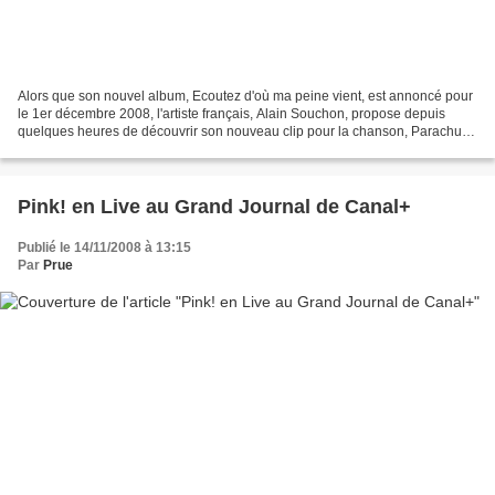
Alors que son nouvel album, Ecoutez d'où ma peine vient, est annoncé pour
le 1er décembre 2008, l'artiste français, Alain Souchon, propose depuis
quelques heures de découvrir son nouveau clip pour la chanson, Parachute
Doré. Cette chanson est par ailleurs...
Pink! en Live au Grand Journal de Canal+
Publié le 14/11/2008 à 13:15
Par
Prue