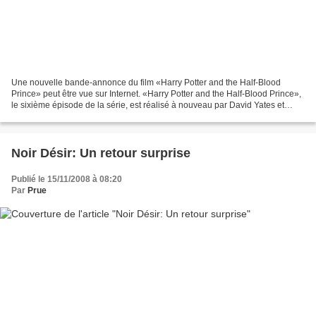
Une nouvelle bande-annonce du film «Harry Potter and the Half-Blood
Prince» peut être vue sur Internet. «Harry Potter and the Half-Blood Prince»,
le sixième épisode de la série, est réalisé à nouveau par David Yates et
scénarisé par Steven Kloves. Alors...
Noir Désir: Un retour surprise
Publié le 15/11/2008 à 08:20
Par
Prue