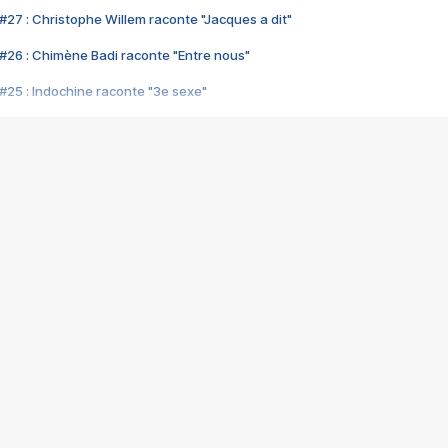
#27 : Christophe Willem raconte "Jacques a dit"
#26 : Chimène Badi raconte "Entre nous"
#25 : Indochine raconte "3e sexe"
#24 : Zaho raconte "C'est chelou"
#23 : Patrick Bruel raconte "Au café des délices"
#22 : Kyo raconte "Le chemin"
#21 : Nolwenn Leroy raconte "Cassé"
#20 : Patrick Hernandez raconte "Born to be alive"
#19 : Lorie raconte "Près de moi"
#18 : Michael Jones raconte "A nos actes manqués" (avec Jean-Jacque
#17 : Khaled raconte "Aïcha"
#16 : Corneille raconte "Parce qu'on vient de loin"