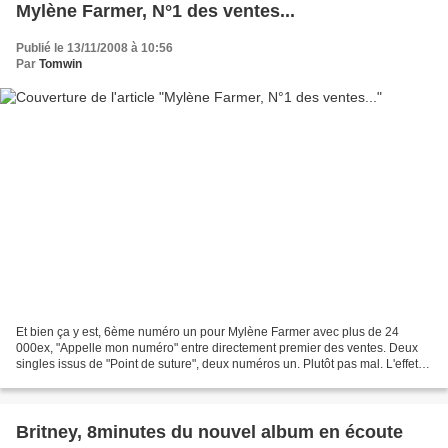
Mylène Farmer, N°1 des ventes...
Publié le 13/11/2008 à 10:56
Par
Tomwin
Et bien ça y est, 6ème numéro un pour Mylène Farmer avec plus de 24
000ex, "Appelle mon numéro" entre directement premier des ventes. Deux
singles issus de "Point de suture", deux numéros un. Plutôt pas mal. L'effet
fan y est trés probablement pour quelque...
Britney, 8minutes du nouvel album en écoute