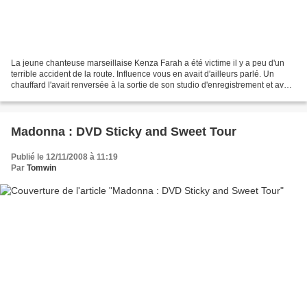
La jeune chanteuse marseillaise Kenza Farah a été victime il y a peu d'un
terrible accident de la route. Influence vous en avait d'ailleurs parlé. Un
chauffard l'avait renversée à la sortie de son studio d'enregistrement et avait
pris la fuite. La jeune...
Madonna : DVD Sticky and Sweet Tour
Publié le 12/11/2008 à 11:19
Par
Tomwin