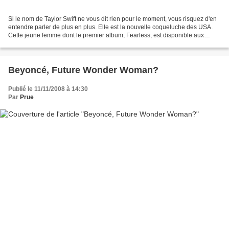
Si le nom de Taylor Swift ne vous dit rien pour le moment, vous risquez d'en
entendre parler de plus en plus. Elle est la nouvelle coqueluche des USA.
Cette jeune femme dont le premier album, Fearless, est disponible aux
States a déjà un single à succès...
Beyoncé, Future Wonder Woman?
Publié le 11/11/2008 à 14:30
Par
Prue