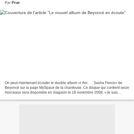
Par
Prue
On peut maintenant écouter le double album «I Am . . . Sasha Fierce» de
Beyoncé sur la page MySpace de la chanteuse. Ce disque qui contient seize
morceaux sera disponible en magasin le 18 novembre 2008. «Je suis
contente que mes fans aient la chance d'entendre...