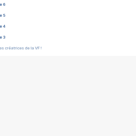
e 6
e 5
e 4
e 3
s créatrices de la VF !
e 2
e 1
e Mektoub My Love arrive enfin ! Rencontre avec Shaïn Boumedine et Sal
i : après Toni en famille
elle réalise le bouleversant Dites lui que je l'aime
ais ! Rencontre autour de Vie privée de Rebecca Zlotowski
 de Marguerite, Grave... Rencontre avec Ella Rumpf
 Les Rêveurs, un film intime sur la santé mentale