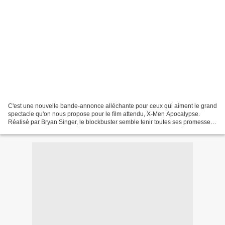
C'est une nouvelle bande-annonce alléchante pour ceux qui aiment le grand
spectacle qu'on nous propose pour le film attendu, X-Men Apocalypse.
Réalisé par Bryan Singer, le blockbuster semble tenir toutes ses promesses
au vu des images. Le film sera dans...