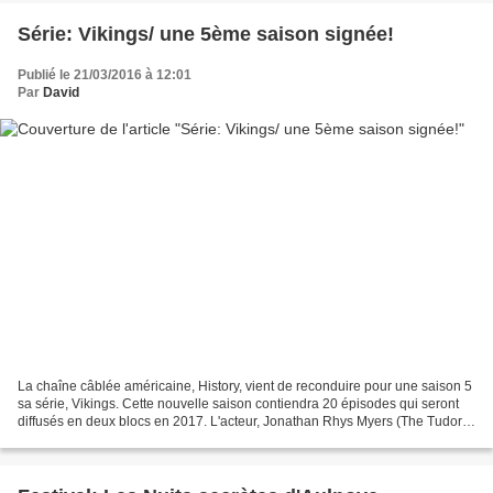
Série: Vikings/ une 5ème saison signée!
Publié le 21/03/2016 à 12:01
Par
David
La chaîne câblée américaine, History, vient de reconduire pour une saison 5
sa série, Vikings. Cette nouvelle saison contiendra 20 épisodes qui seront
diffusés en deux blocs en 2017. L'acteur, Jonathan Rhys Myers (The Tudors)
rejoint le casting. La saison...