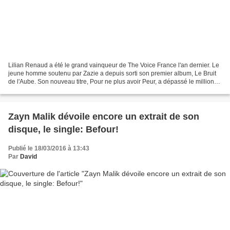
Lilian Renaud a été le grand vainqueur de The Voice France l'an dernier. Le
jeune homme soutenu par Zazie a depuis sorti son premier album, Le Bruit
de l'Aube. Son nouveau titre, Pour ne plus avoir Peur, a dépassé le million
de vues sur Vevo. Un beau...
Zayn Malik dévoile encore un extrait de son
disque, le single: Befour!
Publié le 18/03/2016 à 13:43
Par
David