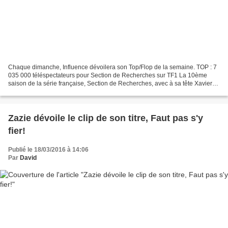
Chaque dimanche, Influence dévoilera son Top/Flop de la semaine. TOP : 7
035 000 téléspectateurs pour Section de Recherches sur TF1 La 10ème
saison de la série française, Section de Recherches, avec à sa tête Xavier
Deluc, est toujours en cours de diffusion...
Zazie dévoile le clip de son titre, Faut pas s'y
fier!
Publié le 18/03/2016 à 14:06
Par
David