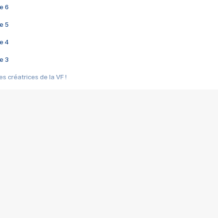
e 6
e 5
e 4
e 3
s créatrices de la VF !
e 2
e 1
e Mektoub My Love arrive enfin ! Rencontre avec Shaïn Boumedine et Sal
i : après Toni en famille
elle réalise le bouleversant Dites lui que je l'aime
ais ! Rencontre autour de Vie privée de Rebecca Zlotowski
 de Marguerite, Grave... Rencontre avec Ella Rumpf
 Les Rêveurs, un film intime sur la santé mentale