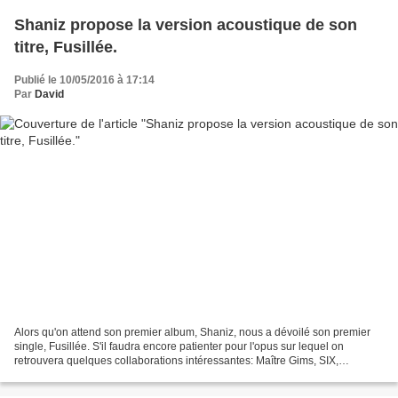
Shaniz propose la version acoustique de son
titre, Fusillée.
Publié le 10/05/2016 à 17:14
Par
David
Alors qu'on attend son premier album, Shaniz, nous a dévoilé son premier
single, Fusillée. S'il faudra encore patienter pour l'opus sur lequel on
retrouvera quelques collaborations intéressantes: Maître Gims, SIX,
Harmonie Boyz, Jo A Touch... La belle...