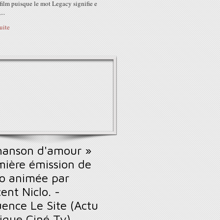
film puisque le mot Legacy signifie e
...
suite
hanson d'amour »
mière émission de
io animée par
ent Niclo. -
uence Le Site (Actu
ique Ciné Tv)