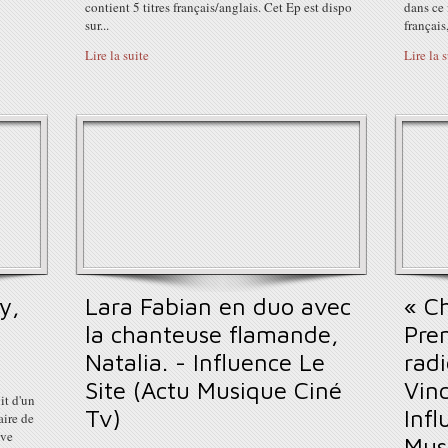
contient 5 titres français/anglais. Cet Ep est dispo
dans ce 
sur...
français,
Lire la suite
Lire la 
y,
Lara Fabian en duo avec
« C
la chanteuse flamande,
Pre
Natalia. - Influence Le
rad
Site (Actu Musique Ciné
Vinc
it d'un
Tv)
Infl
aire de
ive
Mus