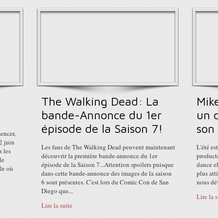
The Walking Dead: La
Mik
bande-Annonce du 1er
un 
épisode de la Saison 7!
son 
encer,
02 juin
Les fans de The Walking Dead peuvent maintenant
L'été es
s les
découvrir la première bande-annonce du 1er
producte
le
épisode de la Saison 7...Attention spoilers puisque
dance el
le où
dans cette bande-annonce des images de la saison
plus att
6 sont présentes. C'est lors du Comic Con de San
nous dé
Diego que...
Lire la 
Lire la suite