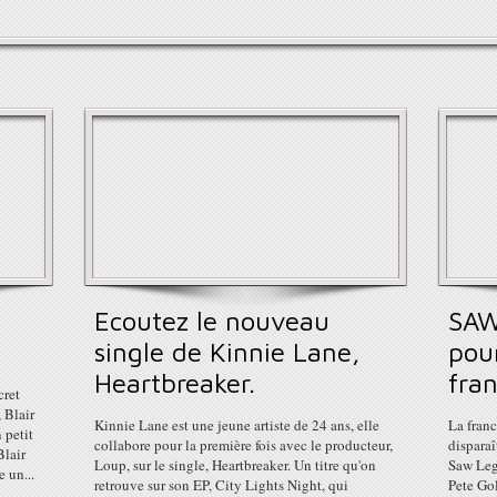
Ecoutez le nouveau
SAW
single de Kinnie Lane,
pour
Heartbreaker.
fran
cret
, Blair
Kinnie Lane est une jeune artiste de 24 ans, elle
La franc
 petit
collabore pour la première fois avec le producteur,
disparaî
Blair
Loup, sur le single, Heartbreaker. Un titre qu'on
Saw Lega
 un...
retrouve sur son EP, City Lights Night, qui
Pete Gol