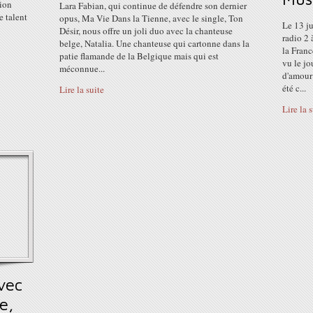
tion
Lara Fabian, qui continue de défendre son dernier
e talent
opus, Ma Vie Dans la Tienne, avec le single, Ton
Le 13 ju
Désir, nous offre un joli duo avec la chanteuse
radio 2 
belge, Natalia. Une chanteuse qui cartonne dans la
la Franc
patie flamande de la Belgique mais qui est
vu le j
méconnue...
d'amour 
été c...
Lire la suite
Lire la 
vec
e,