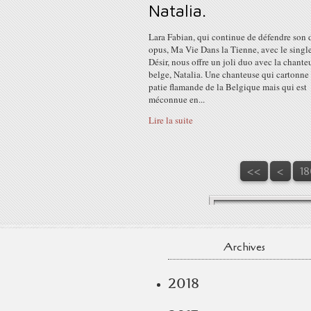
Natalia.
Lara Fabian, qui continue de défendre son 
opus, Ma Vie Dans la Tienne, avec le singl
Désir, nous offre un joli duo avec la chante
belge, Natalia. Une chanteuse qui cartonne 
patie flamande de la Belgique mais qui est
méconnue en...
Lire la suite
10
11
12
13
14
15
16
17
<<
<
18
Archives
2018