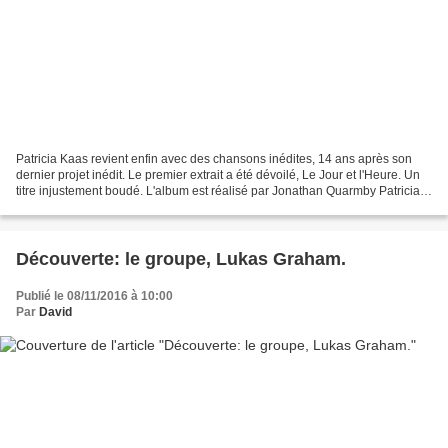
Patricia Kaas revient enfin avec des chansons inédites, 14 ans après son
dernier projet inédit. Le premier extrait a été dévoilé, Le Jour et l'Heure. Un
titre injustement boudé. L'album est réalisé par Jonathan Quarmby Patricia
Kaas a rejoint le label,...
Découverte: le groupe, Lukas Graham.
Publié le 08/11/2016 à 10:00
Par
David