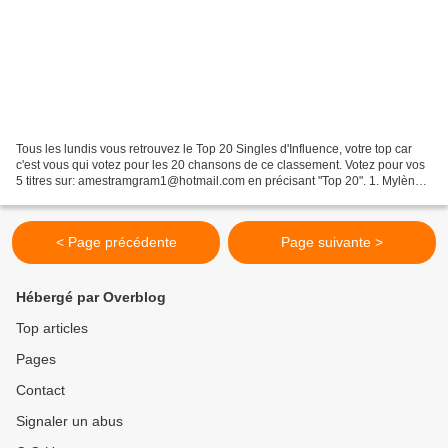
Tous les lundis vous retrouvez le Top 20 Singles d'Influence, votre top car
c'est vous qui votez pour les 20 chansons de ce classement. Votez pour vos
5 titres sur: amestramgram1@hotmail.com en précisant "Top 20". 1. Mylène
Farmer: C'est pas moi +3 2....
< Page précédente
Page suivante >
Hébergé par Overblog
Top articles
Pages
Contact
Signaler un abus