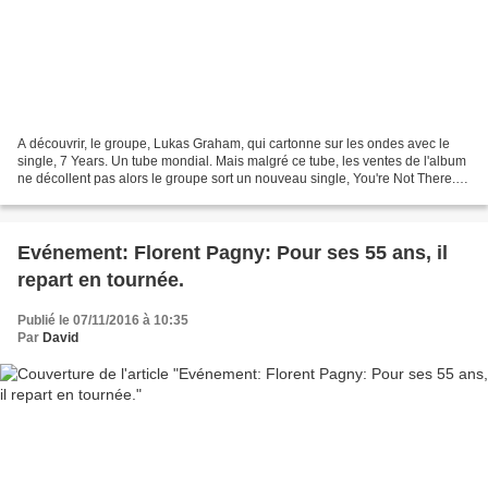
A découvrir, le groupe, Lukas Graham, qui cartonne sur les ondes avec le
single, 7 Years. Un tube mondial. Mais malgré ce tube, les ventes de l'album
ne décollent pas alors le groupe sort un nouveau single, You're Not There.
Une chanson que le chanteur...
Evénement: Florent Pagny: Pour ses 55 ans, il
repart en tournée.
Publié le 07/11/2016 à 10:35
Par
David