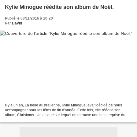
Kylie Minogue réédite son album de Noël.
Publié le 08/11/2016 à 10:20
Par
David
Il y a un an, La belle australienne, Kylie Minogue, avait décidé de nous
accompagner pour les fêtes de fin d'année. Cette fois, elle réédite son
album, Christmas . Un disque sur lequel on retrouve une belle reprise du
titre, Only You, qu'elle chante en...