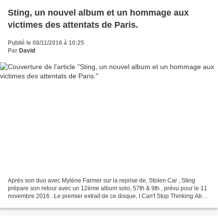
Sting, un nouvel album et un hommage aux
victimes des attentats de Paris.
Publié le 08/11/2016 à 10:25
Par
David
Après son duo avec Mylène Farmer sur la reprise de, Stolen Car , Sting
prépare son retour avec un 12ème album solo, 57th & 9th , prévu pour le 11
novembre 2016 . Le premier extrait de ce disque, I Can't Stop Thinking About
You, est maintenant soutenu...