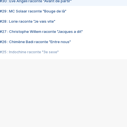
#30 : Eve Angeli raconte "Avant de partir"
#29 : MC Solaar raconte "Bouge de là"
28 : Lorie raconte "Je vais vite"
#27 : Christophe Willem raconte "Jacques a dit"
#26 : Chimène Badi raconte "Entre nous"
#25 : Indochine raconte "3e sexe"
#24 : Zaho raconte "C'est chelou"
#23 : Patrick Bruel raconte "Au café des délices"
#22 : Kyo raconte "Le chemin"
#21 : Nolwenn Leroy raconte "Cassé"
#20 : Patrick Hernandez raconte "Born to be alive"
#19 : Lorie raconte "Près de moi"
#18 : Michael Jones raconte "A nos actes manqués" (avec Jean-Jacque