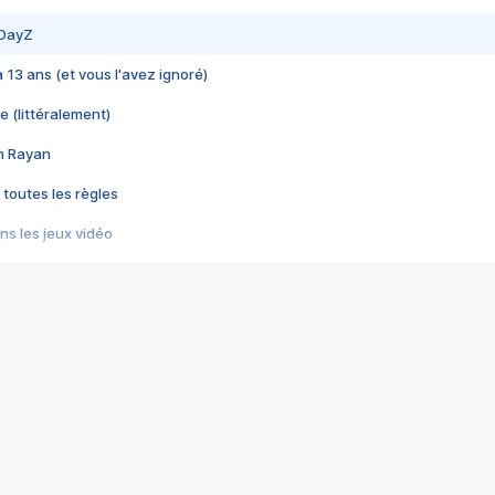
 DayZ
 a 13 ans (et vous l'avez ignoré)
e (littéralement)
im Rayan
 toutes les règles
s les jeux vidéo
us choquant de Rockstar ? - Le scandale BULLY
e plus moche de Steam
du RÊVE tourne au CAUCHEMAR
pendant 8 heures
it… à tort
umiliés par un jeu vidéo