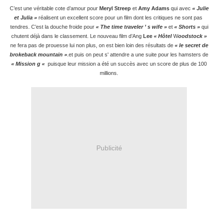
C’est une véritable cote d’amour pour
Meryl Streep
et
Amy Adams
qui avec
« Julie
et Julia »
réalisent un excellent score pour un film dont les critiques ne sont pas
tendres. C’est la douche froide pour
« The time traveler ’ s wife »
et
« Shorts »
qui
chutent déjà dans le classement. Le nouveau film d’Ang
Lee
« Hôtel
W
oodstock »
ne fera pas de prouesse lui non plus, on est bien loin des résultats de
« le secret de
brokeback
mountain »
.et puis on peut s' attendre a une suite pour les hamsters de
« Mission g «
puisque leur mission a été un succès avec un score de plus de 100
millions.
Publicité