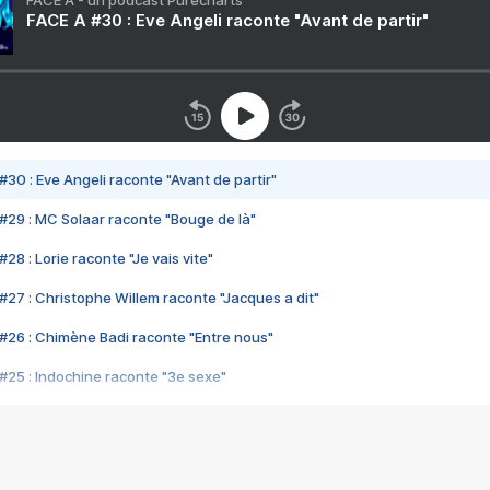
FACE A - un podcast Purecharts
FACE A #30 : Eve Angeli raconte "Avant de partir"
#30 : Eve Angeli raconte "Avant de partir"
#29 : MC Solaar raconte "Bouge de là"
28 : Lorie raconte "Je vais vite"
#27 : Christophe Willem raconte "Jacques a dit"
#26 : Chimène Badi raconte "Entre nous"
#25 : Indochine raconte "3e sexe"
#24 : Zaho raconte "C'est chelou"
#23 : Patrick Bruel raconte "Au café des délices"