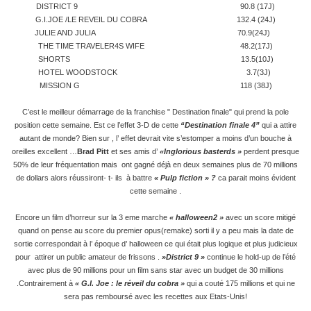
DISTRICT 9 90.8 (17J)
G.I.JOE /LE REVEIL DU COBRA 132.4 (24J)
JULIE AND JULIA 70.9(24J)
THE TIME TRAVELER4S WIFE 48.2(17J)
SHORTS 13.5(10J)
HOTEL WOODSTOCK 3.7(3J)
MISSION G 118 (38J)
C’est le meilleur démarrage de la franchise " Destination finale" qui prend la pole
position cette semaine. Est ce l’effet 3-D de cette
“Destination finale 4”
qui a attire
autant de monde? Bien sur , l’ effet devrait vite s’estomper a moins d’un bouche à
oreilles excellent …
Brad Pitt
et ses amis d’
«Inglorious basterds »
perdent presque
50% de leur fréquentation mais ont gagné déjà en deux semaines plus de 70 millions
de dollars alors réussiront- t- ils à battre
« Pulp fiction » ?
ca parait moins évident
cette semaine .
Encore un film d’horreur sur la 3 eme marche
« halloween2 »
avec un score mitigé
quand on pense au score du premier opus(remake) sorti il y a peu mais la date de
sortie correspondait à l’ époque d’ halloween ce qui était plus logique et plus judicieux
pour attirer un public amateur de frissons .
»District 9 »
continue le hold-up de l’été
avec plus de 90 millions pour un film sans star avec un budget de 30 millions
.Contrairement à
« G.I. Joe : le réveil du cobra »
qui a couté 175 millions et qui ne
sera pas remboursé avec les recettes aux Etats-Unis!