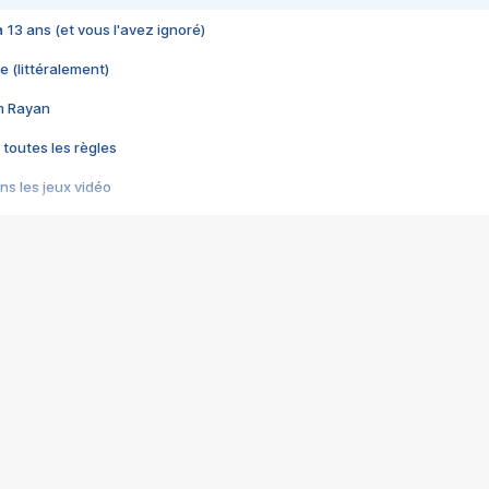
 a 13 ans (et vous l'avez ignoré)
e (littéralement)
im Rayan
 toutes les règles
s les jeux vidéo
us choquant de Rockstar ? - Le scandale BULLY
e plus moche de Steam
du RÊVE tourne au CAUCHEMAR
pendant 8 heures
it… à tort
umiliés par un jeu vidéo
ire - Final Fantasy 8