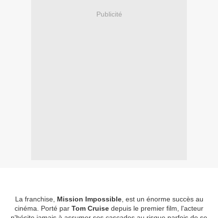
Publicité
La franchise,
Mission Impossible
, est un énorme succès au
cinéma. Porté par
Tom Cruise
depuis le premier film, l'acteur
n'hésite jamais à assumer ses cascades au risque parfois de se