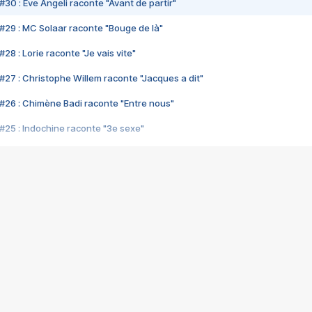
#30 : Eve Angeli raconte "Avant de partir"
#29 : MC Solaar raconte "Bouge de là"
28 : Lorie raconte "Je vais vite"
#27 : Christophe Willem raconte "Jacques a dit"
#26 : Chimène Badi raconte "Entre nous"
#25 : Indochine raconte "3e sexe"
#24 : Zaho raconte "C'est chelou"
#23 : Patrick Bruel raconte "Au café des délices"
#22 : Kyo raconte "Le chemin"
#21 : Nolwenn Leroy raconte "Cassé"
#20 : Patrick Hernandez raconte "Born to be alive"
#19 : Lorie raconte "Près de moi"
#18 : Michael Jones raconte "A nos actes manqués" (avec Jean-Jacque