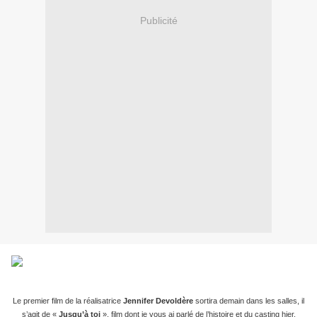
Publicité
Le premier film de la réalisatrice
Jennifer Devoldère
sortira demain dans les salles, il
s’agit de «
Jusqu’à toi
», film dont je vous ai parlé de l’histoire et du casting hier.