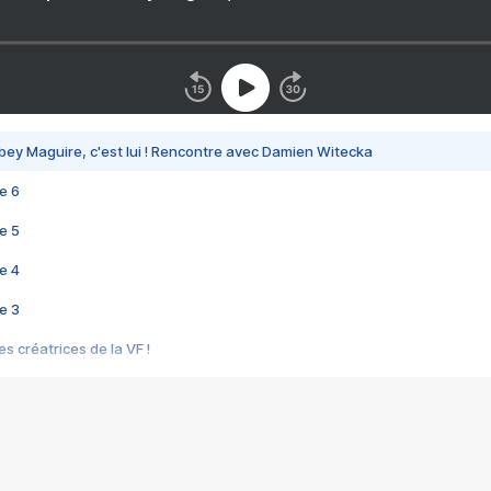
bey Maguire, c'est lui ! Rencontre avec Damien Witecka
e 6
e 5
e 4
e 3
s créatrices de la VF !
e 2
e 1
e Mektoub My Love arrive enfin ! Rencontre avec Shaïn Boumedine et Sal