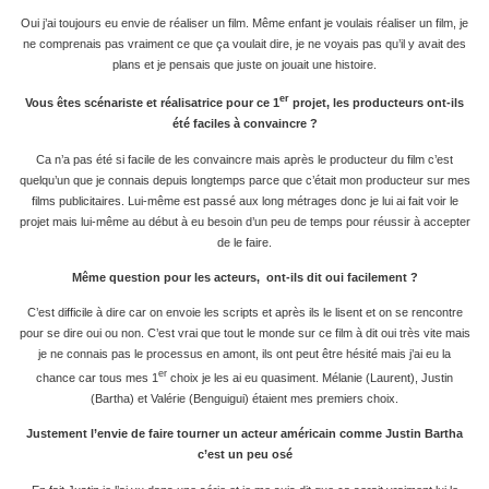
Oui j’ai toujours eu envie de réaliser un film. Même enfant je voulais réaliser un film, je
ne comprenais pas vraiment ce que ça voulait dire, je ne voyais pas qu’il y avait des
plans et je pensais que juste on jouait une histoire.
er
Vous êtes scénariste et réalisatrice pour ce 1
projet, les producteurs ont-ils
été faciles à convaincre ?
Ca n’a pas été si facile de les convaincre mais après le producteur du film c’est
quelqu’un que je connais depuis longtemps parce que c’était mon producteur sur mes
films publicitaires. Lui-même est passé aux long métrages donc je lui ai fait voir le
projet mais lui-même au début à eu besoin d’un peu de temps pour réussir à accepter
de le faire.
Même question pour les acteurs,
ont-ils dit oui facilement ?
C’est difficile à dire car on envoie les scripts et après ils le lisent et on se rencontre
pour se dire oui ou non. C’est vrai que tout le monde sur ce film à dit oui très vite mais
je ne connais pas le processus en amont, ils ont peut être hésité mais j’ai eu la
er
chance car tous mes 1
choix je les ai eu quasiment. Mélanie (Laurent), Justin
(Bartha) et Valérie (Benguigui) étaient mes premiers choix.
Justement l’envie de faire tourner un acteur américain comme Justin Bartha
c’est un peu osé