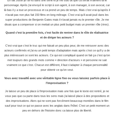
En fait Justin je l’ai vu dans une série et je me suis dit que ca serait vraiment lui le
personnage. Après j’ai envoyé le script à son agent, à son manager, à son avocat, car
là-bas il y a tout un processus et ca prend un peu de temps. Mais c’est vrai qu’après il
n’avait pas non plus fait 150 films en long métrage. C’est vrai qu’il avait joué dans les
super productions de Benjamin Gates mais il n’avait jamais eu le premier rôle. Je me
disais que a compenser si on mettait un plus petit budget mais un premier rôle (rires).
Quand c’est la première fois, c’est facile de rentrer dans le rôle de réalisatrice
et de diriger les acteurs ?
C’est vrai que c’est le truc qui me faisait un peu plus peur, de me retrouver avec des
acteurs confirmés et j’ai eu un petit temps d’adaptation mais après c’est ce qu’il y a de
plus intéressant ce sont les acteurs. Ce qui est compliqué quand on fait ça c’est qu’on
met toujours des grands mots comme « direction d’acteurs » et personne ne sait
vraiment ce que c’est. Chacun est différent, il faut s’adapter à chaque personnalité
pour obtenir ce qu’on veut.
Vous avez travaillé avec une véritable ligne fixe ou vous laissiez parfois place à
l’improvisation ?
Je laisse un peu de place à l’improvisation mais une fois que le texte est rentré, je ne
veux pas que ca parte dans tous les sens mais j’ai laissé place à des propositions et
des improvisations. Alors qui ne sont pas forcément beaucoup montées dans le film
sauf pour tout ce qui se passe avec les anglais dans l’hôtel. C’est un petit moment un
peu en dehors de l’histoire donc ca laisse plus de liberté.