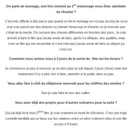
er
On parle de montage, une fois terminé au 1
visionnage vous étiez satisfaite
du résultat ?
C’est très difficile à dire parce que quand on fini le montage on n’a pas du tout de recul
et je suis passé par des phases ou j’aimais beaucoup et d’autres ou je trouvais que
c’était de la merde. On ressent des choses différentes en fonction des jours. Je suis
arrivée à faire le film que j’avais envie de faire, après il a défauts, des qualités, mais
c’est un film qui me ressemble et c’est celui que j’avais envie de faire au départ ça
c’est sur.
Comment vous sentez-vous à 3 jours de la sortie du
film sur les écrans ?
Je commence un peu à stresser, je ne dors plus la nuit depuis 2 jours (rires) mais bon
maintenant il n’y a plus rien à faire, attendre si le public aime ou pas.
Vous allez être à côté du téléphone mercredi pour les chiffres des entrées ?
Non je vais faire le tour des salles.
Vous avez déjà des projets pour d’autres scénarios pour la suite ?
ème
Oui j’ai déjà écrit mon 2
film, je suis vraiment en toute fin d’écriture. C’est une tragi-
comédie familiale qui se base sur les relations entre un père vraiment relou et une fille
un peu à l’Ouest.