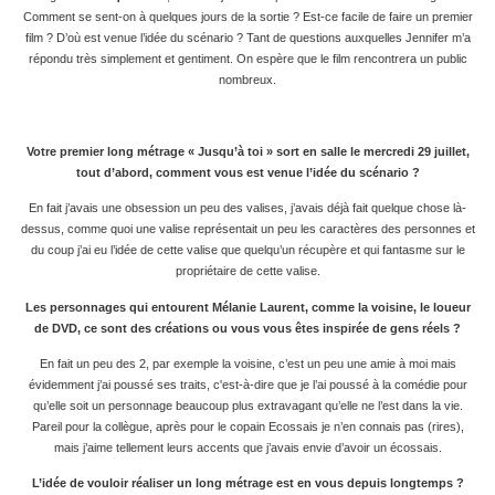
Comment se sent-on à quelques jours de la sortie ? Est-ce facile de faire un premier
film ? D’où est venue l’idée du scénario ? Tant de questions auxquelles Jennifer m’a
répondu très simplement et gentiment. On espère que le film rencontrera un public
nombreux.
Votre premier long métrage « Jusqu’à toi » sort en salle le mercredi 29 juillet,
tout d’abord, comment vous est venue l’idée du scénario ?
En fait j’avais une obsession un peu des valises, j’avais déjà fait quelque chose là-
dessus, comme quoi une valise représentait un peu les caractères des personnes et
du coup j’ai eu l’idée de cette valise que quelqu’un récupère et qui fantasme sur le
propriétaire de cette valise.
Les personnages qui entourent Mélanie Laurent, comme la voisine, le loueur
de DVD, ce sont des créations ou vous vous êtes inspirée de gens réels ?
En fait un peu des 2, par exemple la voisine, c’est un peu une amie à moi mais
évidemment j’ai poussé ses traits, c'est-à-dire que je l’ai poussé à la comédie pour
qu’elle soit un personnage beaucoup plus extravagant qu’elle ne l’est dans la vie.
Pareil pour la collègue, après pour le copain Ecossais je n’en connais pas (rires),
mais j’aime tellement leurs accents que j’avais envie d’avoir un écossais.
L’idée de vouloir réaliser un long métrage est en vous depuis longtemps ?