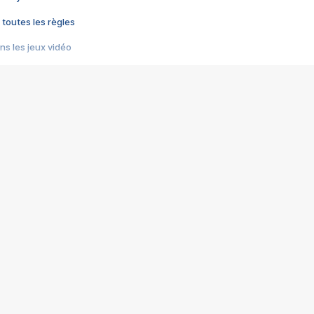
 toutes les règles
s les jeux vidéo
us choquant de Rockstar ? - Le scandale BULLY
e plus moche de Steam
du RÊVE tourne au CAUCHEMAR
pendant 8 heures
it… à tort
umiliés par un jeu vidéo
ire - Final Fantasy 8
ti un empire - Age of Empires
story DOFUS
tard, il crée l'un des pires jeux de tous les temps, MindsEye.