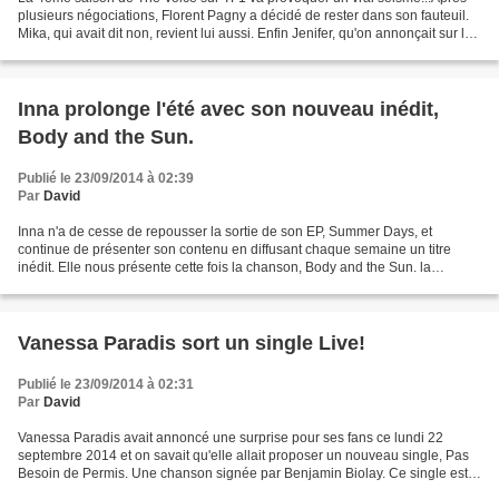
plusieurs négociations, Florent Pagny a décidé de rester dans son fauteuil.
Mika, qui avait dit non, revient lui aussi. Enfin Jenifer, qu'on annonçait sur le
départ, sera bien présente....
Inna prolonge l'été avec son nouveau inédit,
Body and the Sun.
Publié le 23/09/2014 à 02:39
Par
David
Inna n'a de cesse de repousser la sortie de son EP, Summer Days, et
continue de présenter son contenu en diffusant chaque semaine un titre
inédit. Elle nous présente cette fois la chanson, Body and the Sun. la
chanteuse roumaine prépare également son...
Vanessa Paradis sort un single Live!
Publié le 23/09/2014 à 02:31
Par
David
Vanessa Paradis avait annoncé une surprise pour ses fans ce lundi 22
septembre 2014 et on savait qu'elle allait proposer un nouveau single, Pas
Besoin de Permis. Une chanson signée par Benjamin Biolay. Ce single est
le premier extrait de l'album live,...