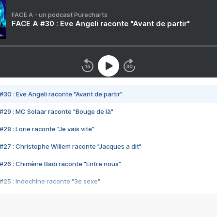
FACE A - un podcast Purecharts
FACE A #30 : Eve Angeli raconte "Avant de partir"
#30 : Eve Angeli raconte "Avant de partir"
#29 : MC Solaar raconte "Bouge de là"
28 : Lorie raconte "Je vais vite"
#27 : Christophe Willem raconte "Jacques a dit"
#26 : Chimène Badi raconte "Entre nous"
#25 : Indochine raconte "3e sexe"
#24 : Zaho raconte "C'est chelou"
#23 : Patrick Bruel raconte "Au café des délices"