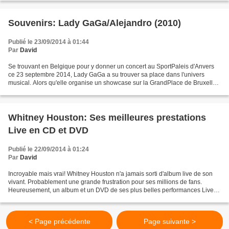
Souvenirs: Lady GaGa/Alejandro (2010)
Publié le 23/09/2014 à 01:44
Par
David
Se trouvant en Belgique pour y donner un concert au SportPaleis d'Anvers
ce 23 septembre 2014, Lady GaGa a su trouver sa place dans l'univers
musical. Alors qu'elle organise un showcase sur la GrandPlace de Bruxelles,
souvenons-nous d'un titre de 2010,...
Whitney Houston: Ses meilleures prestations
Live en CD et DVD
Publié le 22/09/2014 à 01:24
Par
David
Incroyable mais vrai! Whitney Houston n'a jamais sorti d'album live de son
vivant. Probablement une grande frustration pour ses millions de fans.
Heureusement, un album et un DVD de ses plus belles performances Live
arrivent le 10 novembre 2014. Whitney...
< Page précédente
Page suivante >