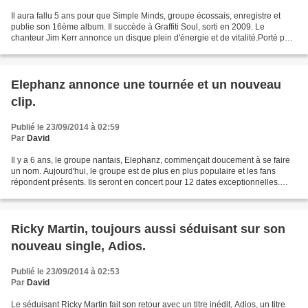
Il aura fallu 5 ans pour que Simple Minds, groupe écossais, enregistre et
publie son 16ème album. Il succède à Graffiti Soul, sorti en 2009. Le
chanteur Jim Kerr annonce un disque plein d'énergie et de vitalité.Porté par
le single, Blindfolded, Big Music,...
Elephanz annonce une tournée et un nouveau
clip.
Publié le 23/09/2014 à 02:59
Par
David
Il y a 6 ans, le groupe nantais, Elephanz, commençait doucement à se faire
un nom. Aujourd'hui, le groupe est de plus en plus populaire et les fans
répondent présents. Ils seront en concert pour 12 dates exceptionnelles.
Cette série de concerts sera l'occasion...
Ricky Martin, toujours aussi séduisant sur son
nouveau single, Adios.
Publié le 23/09/2014 à 02:53
Par
David
Le séduisant Ricky Martin fait son retour avec un titre inédit, Adios, un titre