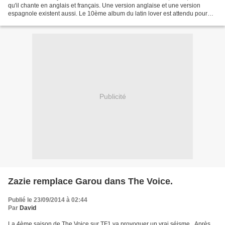
qu'il chante en anglais et français. Une version anglaise et une version
espagnole existent aussi. Le 10ème album du latin lover est attendu pour
2015. Le single, Adios, est...
Publicité
Zazie remplace Garou dans The Voice.
Publié le 23/09/2014 à 02:44
Par
David
La 4ème saison de The Voice sur TF1 va provoquer un vrai séisme...Après