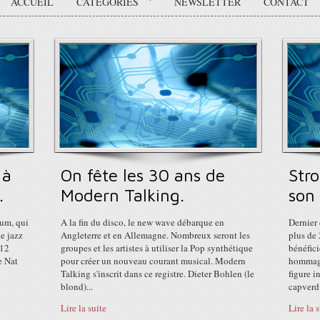
ACCUEIL
CATÉGORIES
NEWSLETTER
CONTACT
 à
On fête les 30 ans de
Stro
.
Modern Talking.
son 
lum, qui
A la fin du disco, le new wave débarque en
Dernier 
e jazz
Angleterre et en Allemagne. Nombreux seront les
plus de 
 12
groupes et les artistes à utiliser la Pop synthétique
bénéfici
e Nat
pour créer un nouveau courant musical. Modern
hommage 
Talking s'inscrit dans ce registre. Dieter Bohlen (le
figure i
blond)...
capverdi
Lire la suite
Lire la 