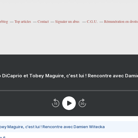
erblog
Top articles
Contact
Signaler un abus
C.G.U.
Rémunération en droits
 DiCaprio et Tobey Maguire, c'est lui ! Rencontre avec Dam
bey Maguire, c'est lui ! Rencontre avec Damien Witecka
e 6