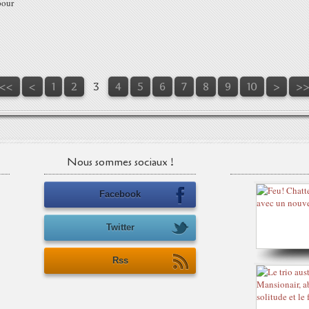
pour
<<
<
1
2
3
4
5
6
7
8
9
10
>
>
Nous sommes sociaux !
Facebook
Twitter
Rss