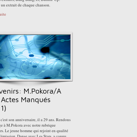
 un extrait de chaque chanson.
suite
venirs: M.Pokora/A
 Actes Manqués
1)
c'est son anniversaire, il a 29 ans. Rendons
 à M.Pokora avec notre rubrique
rs. Le jeune homme qui rejoint en qualité
l'émission, Danse avec Les Stars, a connu