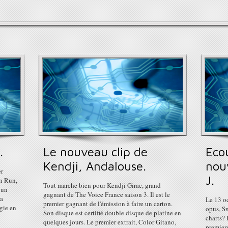
.
Le nouveau clip de
Ecou
Kendji, Andalouse.
nou
er
J.
un Run,
Tout marche bien pour Kendji Girac, grand
 un
gagnant de The Voice France saison 3. Il est le
La
Le 13 oc
premier gagnant de l'émission à faire un carton.
gie en
opus, Sw
Son disque est certifié double disque de platine en
charts? 
quelques jours. Le premier extrait, Color Gitano,
premiers