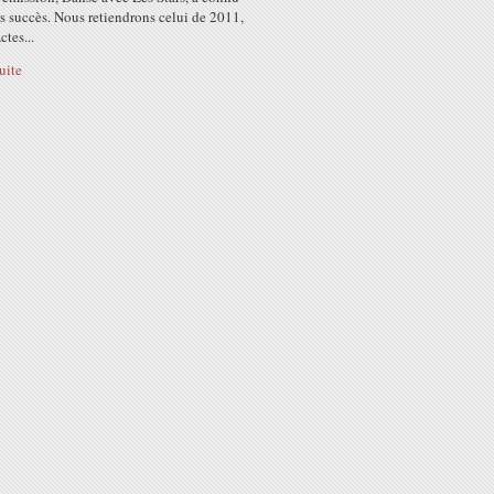
s succès. Nous retiendrons celui de 2011,
tes...
suite