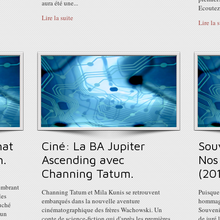
aura été une...
Ecoutez
Lire la suite
Lire la 
hat
Ciné: La BA Jupiter
Sou
h.
Ascending avec
Nos
Channing Tatum.
(201
ombrant
Channing Tatum et Mila Kunis se retrouvent
Puisque 
les
embarqués dans la nouvelle aventure
hommage
uché
cinématographique des frères Wachowski. Un
Souveni
 un
conte de science-fiction qui d'après les premières
de juré 