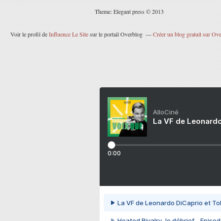
Theme: Elegant press © 2013
Voir le profil de
Influence Le Site
sur le portail Overblog
Créer un blog gratuit sur Ov
AlloCiné
La VF de Leonardo
0:00
La VF de Leonardo DiCaprio et To
Heated Rivalry, le débrief - Episod