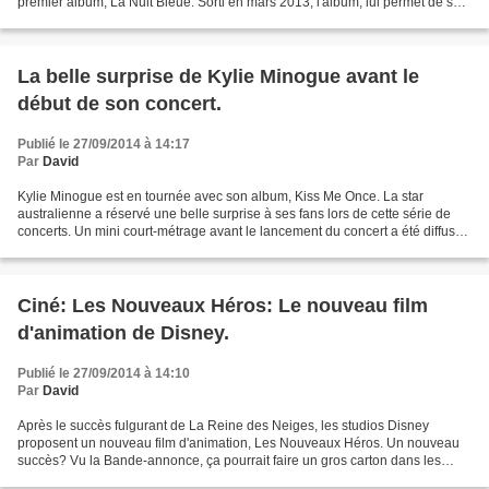
premier album, La Nuit Bleue. Sorti en mars 2013, l'album, lui permet de se
faire un nom et l'aide à...
La belle surprise de Kylie Minogue avant le
début de son concert.
Publié le 27/09/2014 à 14:17
Par
David
Kylie Minogue est en tournée avec son album, Kiss Me Once. La star
australienne a réservé une belle surprise à ses fans lors de cette série de
concerts. Un mini court-métrage avant le lancement du concert a été diffusé
à Liverpool, première date du, Kiss...
Ciné: Les Nouveaux Héros: Le nouveau film
d'animation de Disney.
Publié le 27/09/2014 à 14:10
Par
David
Après le succès fulgurant de La Reine des Neiges, les studios Disney
proposent un nouveau film d'animation, Les Nouveaux Héros. Un nouveau
succès? Vu la Bande-annonce, ça pourrait faire un gros carton dans les
salles. Le film sera chez nous le 11 février...