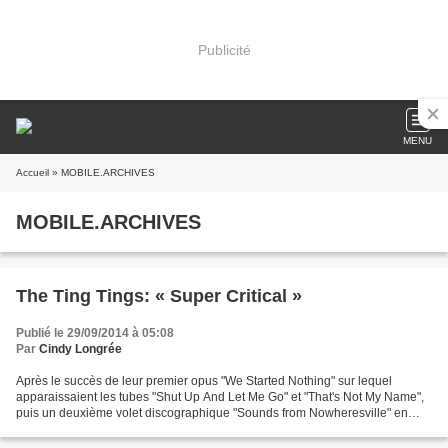
Publicité
MENU
Accueil
» MOBILE.ARCHIVES
MOBILE.ARCHIVES
The Ting Tings: « Super Critical »
Publié le 29/09/2014 à 05:08
Par
Cindy Longrée
Après le succès de leur premier opus "We Started Nothing" sur lequel
apparaissaient les tubes "Shut Up And Let Me Go" et "That's Not My Name",
puis un deuxième volet discographique "Sounds from Nowheresville" en
février 2012, les Ting Tings reviennent...