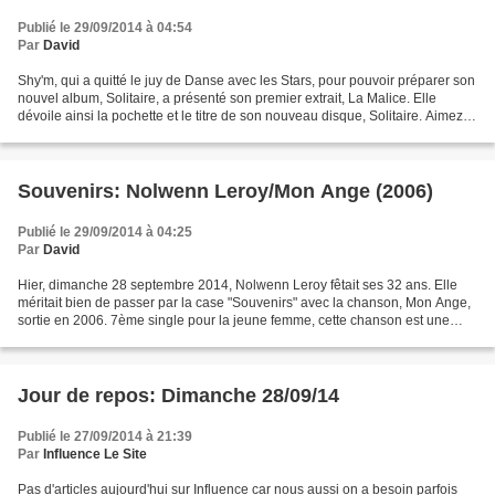
Publié le 29/09/2014 à 04:54
Par
David
Shy'm, qui a quitté le juy de Danse avec les Stars, pour pouvoir préparer son
nouvel album, Solitaire, a présenté son premier extrait, La Malice. Elle
dévoile ainsi la pochette et le titre de son nouveau disque, Solitaire. Aimez-
vous cette pochette?
Souvenirs: Nolwenn Leroy/Mon Ange (2006)
Publié le 29/09/2014 à 04:25
Par
David
Hier, dimanche 28 septembre 2014, Nolwenn Leroy fêtait ses 32 ans. Elle
méritait bien de passer par la case "Souvenirs" avec la chanson, Mon Ange,
sortie en 2006. 7ème single pour la jeune femme, cette chanson est une
magnifique ballade.On la trouve sur...
Jour de repos: Dimanche 28/09/14
Publié le 27/09/2014 à 21:39
Par
Influence Le Site
Pas d'articles aujourd'hui sur Influence car nous aussi on a besoin parfois