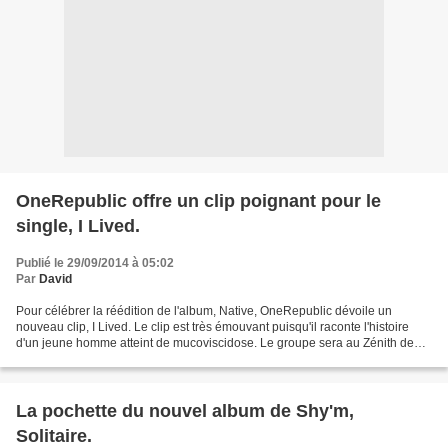
OneRepublic offre un clip poignant pour le
single, I Lived.
Publié le 29/09/2014 à 05:02
Par
David
Pour célébrer la réédition de l'album, Native, OneRepublic dévoile un
nouveau clip, I Lived. Le clip est très émouvant puisqu'il raconte l'histoire
d'un jeune homme atteint de mucoviscidose. Le groupe sera au Zénith de
Paris le 24 octobre 2014. La réédition...
La pochette du nouvel album de Shy'm,
Solitaire.