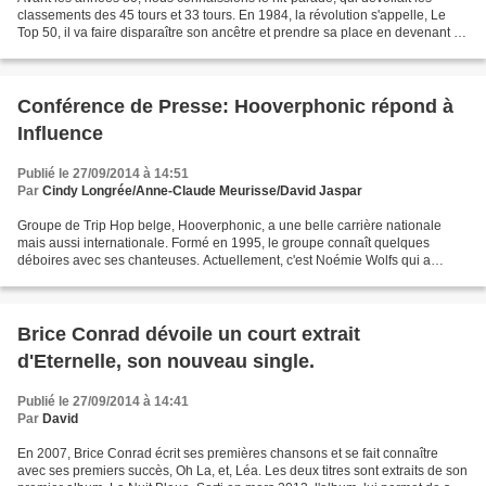
classements des 45 tours et 33 tours. En 1984, la révolution s'appelle, Le
Top 50, il va faire disparaître son ancêtre et prendre sa place en devenant le
premier classement officiel...
Conférence de Presse: Hooverphonic répond à
Influence
Publié le 27/09/2014 à 14:51
Par
Cindy Longrée/Anne-Claude Meurisse/David Jaspar
Groupe de Trip Hop belge, Hooverphonic, a une belle carrière nationale
mais aussi internationale. Formé en 1995, le groupe connaît quelques
déboires avec ses chanteuses. Actuellement, c'est Noémie Wolfs qui a
rejoint le groupe, elle est la 5ème depuis...
Brice Conrad dévoile un court extrait
d'Eternelle, son nouveau single.
Publié le 27/09/2014 à 14:41
Par
David
En 2007, Brice Conrad écrit ses premières chansons et se fait connaître
avec ses premiers succès, Oh La, et, Léa. Les deux titres sont extraits de son