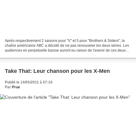
Aprés respectivement 2 saisons pour "V" et 5 pour "Brothers & Sisters", la
chaîne américaine ABC a décidé de ne pas renouveler les deux séries. Les
audiences en perpetuelle baisse auront eu raison de l'avenir de ces deux
séries phare. Pas de nouvelle...
Take That: Leur chanson pour les X-Men
Publié le 14/05/2011 à 07:10
Par
Prue