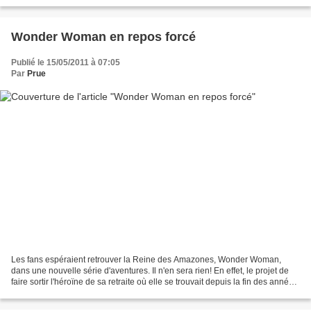
protester contre son renvoi de la...
Wonder Woman en repos forcé
Publié le 15/05/2011 à 07:05
Par
Prue
Les fans espéraient retrouver la Reine des Amazones, Wonder Woman,
dans une nouvelle série d'aventures. Il n'en sera rien! En effet, le projet de
faire sortir l'héroïne de sa retraite où elle se trouvait depuis la fin des années
70 a été abandonné. Le...