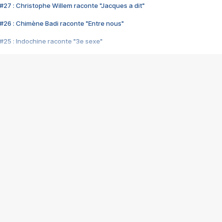
#27 : Christophe Willem raconte "Jacques a dit"
#26 : Chimène Badi raconte "Entre nous"
#25 : Indochine raconte "3e sexe"
#24 : Zaho raconte "C'est chelou"
#23 : Patrick Bruel raconte "Au café des délices"
#22 : Kyo raconte "Le chemin"
#21 : Nolwenn Leroy raconte "Cassé"
#20 : Patrick Hernandez raconte "Born to be alive"
#19 : Lorie raconte "Près de moi"
#18 : Michael Jones raconte "A nos actes manqués" (avec Jean-Jacque
#17 : Khaled raconte "Aïcha"
#16 : Corneille raconte "Parce qu'on vient de loin"
#15 : Indochine raconte "L'aventurier"