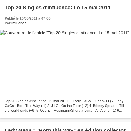
Top 20 Singles d'Influence: Le 15 mai 2011
Publié le 15/05/2011 à 07:00
Par
Influence
Top 20 Singles d'Influence: 15 mai 2011 1. Lady GaGa - Judas (+1) 2. Lady
GaGa - Born This Way (-1) 3. J.LO - On the Floor (+2) 4. Britney Spears - Till
the world ends (+6) 5. Quentin Mosimann/Sheryfa Luna - All Alone (-1) 6.
Mylène Farmer- Bleu Noir...
Lady Gaga : "Born this way" en édition collector