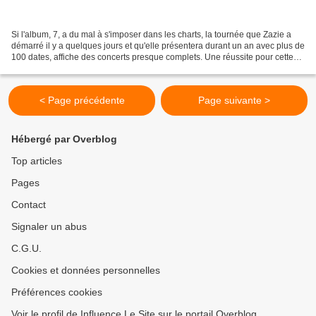
Si l'album, 7, a du mal à s'imposer dans les charts, la tournée que Zazie a
démarré il y a quelques jours et qu'elle présentera durant un an avec plus de
100 dates, affiche des concerts presque complets. Une réussite pour cette
artiste qu'on aime retrouver....
< Page précédente
Page suivante >
Hébergé par Overblog
Top articles
Pages
Contact
Signaler un abus
C.G.U.
Cookies et données personnelles
Préférences cookies
Voir le profil de Influence Le Site sur le portail Overblog