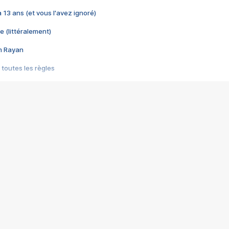
 a 13 ans (et vous l'avez ignoré)
e (littéralement)
im Rayan
 toutes les règles
s les jeux vidéo
us choquant de Rockstar ? - Le scandale BULLY
e plus moche de Steam
du RÊVE tourne au CAUCHEMAR
pendant 8 heures
it… à tort
umiliés par un jeu vidéo
ire - Final Fantasy 8