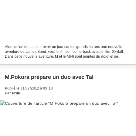
Alors qu'on doutait de revoir un jour sur les grands écrans une nouvelle
aventure de James Bond, voici enfin son come-back avec le film, Skyfall.
Dans cette nouvelle aventure, M et le MI-6 sont pointés du doigt et se
retrouvent dans une situation difficile....
M.Pokora prépare un duo avec Tal
Publié le 31/07/2012 à 09:10
Par
Prue