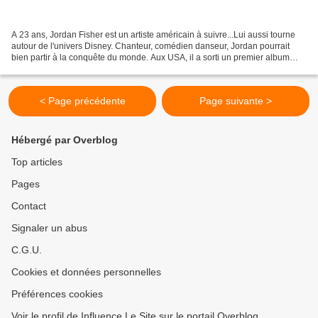
A 23 ans, Jordan Fisher est un artiste américain à suivre...Lui aussi tourne
autour de l'univers Disney. Chanteur, comédien danseur, Jordan pourrait
bien partir à la conquête du monde. Aux USA, il a sorti un premier album
éponyme en 2016. Plusieurs singles...
< Page précédente
Page suivante >
Hébergé par Overblog
Top articles
Pages
Contact
Signaler un abus
C.G.U.
Cookies et données personnelles
Préférences cookies
Voir le profil de Influence Le Site sur le portail Overblog