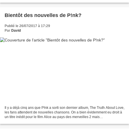
et venir attirer le public....
Bientôt des nouvelles de P!nk?
Publié le 26/07/2017 à 17:29
Par
David
Il y a déjà cinq ans que P!nk a sorti son dernier album, The Truth About Love,
les fans attendent de nouvelles chansons. On a bien évidemment eu droit à
un titre inédit pour le film Alice au pays des merveilles 2 mais
depuis...Silence... La star américaine...