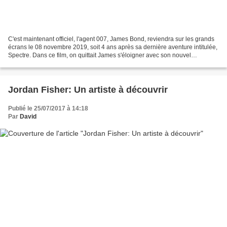
C'est maintenant officiel, l'agent 007, James Bond, reviendra sur les grands
écrans le 08 novembre 2019, soit 4 ans après sa dernière aventure intitulée,
Spectre. Dans ce film, on quittait James s'éloigner avec son nouvel
amour...Peut-être un indice pour...
Jordan Fisher: Un artiste à découvrir
Publié le 25/07/2017 à 14:18
Par
David