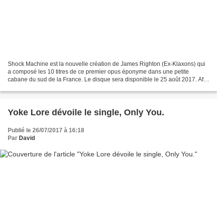
Shock Machine est la nouvelle création de James Righton (Ex-Klaxons) qui
a composé les 10 titres de ce premier opus éponyme dans une petite
cabane du sud de la France. Le disque sera disponible le 25 août 2017. Afin
de nous en dévoiler davantage, l'artiste...
Yoke Lore dévoile le single, Only You.
Publié le 26/07/2017 à 16:18
Par
David