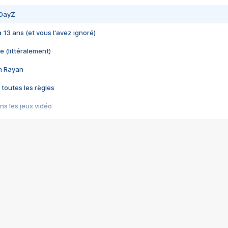
 DayZ
 a 13 ans (et vous l'avez ignoré)
e (littéralement)
im Rayan
 toutes les règles
s les jeux vidéo
us choquant de Rockstar ? - Le scandale BULLY
e plus moche de Steam
du RÊVE tourne au CAUCHEMAR
pendant 8 heures
it… à tort
umiliés par un jeu vidéo