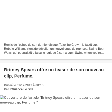
Remis de l'échec de son dernier disque, Take the Crown, le facétieux
Robbie Williams vient de dévoiler un nouvel opus de reprises, Swing Both
Ways, qui pourrait être la suite logique à son album, Swing when you’re
winning, un dique sorti en 2001. Le chanteur...
Britney Spears offre un teaser de son nouveau
clip, Perfume.
Publié le 09/12/2013 à 08:15
Par
Influence Le Site