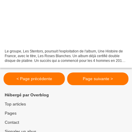
Le groupe, Les Stentors, poursuit l'exploitation de l'album, Une Histoire de
France, avec le titre, Les Roses Blanches. Un album déjà certifié double
disque de platine. Un succès qui a commencé pour les 4 hommes en 2012
avec leur premier disque, Voyage...
< Page précédente
Page suivante >
Hébergé par Overblog
Top articles
Pages
Contact
Signaler un abus