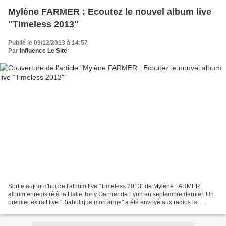
Mylène FARMER : Ecoutez le nouvel album live
"Timeless 2013"
Publié le 09/12/2013 à 14:57
Par
Influence Le Site
Sortie aujourd'hui de l'album live "Timeless 2013" de Mylène FARMER,
album enregistré à la Halle Tony Garnier de Lyon en septembre dernier. Un
premier extrait live "Diabolique mon ange" a été envoyé aux radios la
semaine dernière et le clip sera à découvrir...