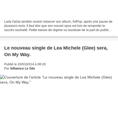
Lady GaGa semble vouloir relancer son album, ArtPop, après une pause de
plusieurs mois. Il faut dire que son nouvel opus est loin de remporter le
succès souhaité. Petite baisse de régime ou lassitude de la part du public?
La star annonçait aussi un ArtPop...
Le nouveau single de Lea Michele (Glee) sera,
On My Way.
Publié le 20/03/2014 à 08:20
Par
Influence Le Site