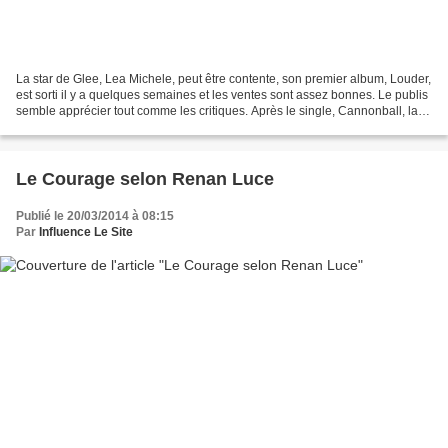
La star de Glee, Lea Michele, peut être contente, son premier album, Louder,
est sorti il y a quelques semaines et les ventes sont assez bonnes. Le publis
semble apprécier tout comme les critiques. Après le single, Cannonball, la
star revient avec un...
Le Courage selon Renan Luce
Publié le 20/03/2014 à 08:15
Par
Influence Le Site