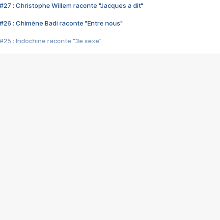
#27 : Christophe Willem raconte "Jacques a dit"
#26 : Chimène Badi raconte "Entre nous"
#25 : Indochine raconte "3e sexe"
#24 : Zaho raconte "C'est chelou"
#23 : Patrick Bruel raconte "Au café des délices"
#22 : Kyo raconte "Le chemin"
#21 : Nolwenn Leroy raconte "Cassé"
#20 : Patrick Hernandez raconte "Born to be alive"
#19 : Lorie raconte "Près de moi"
#18 : Michael Jones raconte "A nos actes manqués" (avec Jean-Jacque
#17 : Khaled raconte "Aïcha"
#16 : Corneille raconte "Parce qu'on vient de loin"
#15 : Indochine raconte "L'aventurier"