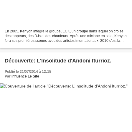
En 2005, Kenyon intègre le groupe, ECK, un groupe dans lequel on croise
des rappeurs, des DJs et des chanteurs. Après une mixtape en solo, Kenyon
fera ses premières scènes avec des artistes internationaux. 2010 c'est la
sortie du premier album solo. En...
Découverte: L'Insolitude d'Andoni Iturrioz.
Publié le 21/07/2014 à 12:15
Par
Influence Le Site