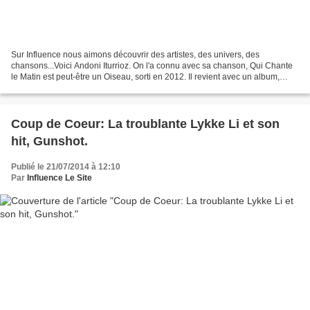
Sur Influence nous aimons découvrir des artistes, des univers, des
chansons...Voici Andoni Iturrioz. On l'a connu avec sa chanson, Qui Chante
le Matin est peut-être un Oiseau, sorti en 2012. Il revient avec un album,
L'Insolitude, attendu pour le 08 septembre...
Coup de Coeur: La troublante Lykke Li et son
hit, Gunshot.
Publié le 21/07/2014 à 12:10
Par
Influence Le Site