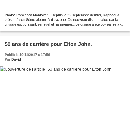
Photo: Francesca Mantovani. Depuis le 22 septembre dernier, Raphaël a
présenté son 8ème album, Anticyclone. Ce nouveau disque salué par la
critique est puissant, sensuel et harmonieux. Le disque a été co-réalisé avec
Gaëtan Roussel et Julien Delfaud....
50 ans de carrière pour Elton John.
Publié le 19/11/2017 à 17:56
Par
David