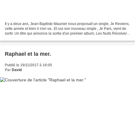
Il y a deux ans, Jean-Baptiste Maunier nous proposait un single, Je Reviens,
cette année et bien il s'en va...Et oui son nouveau single , Je Pars, vient de
sortir. Un titre qui annonce la sortie d'un premier album, Les Nuits Révolver.
L'artiste nous dévoile...
Raphael et la mer.
Publié le 19/11/2017 à 18:05
Par
David