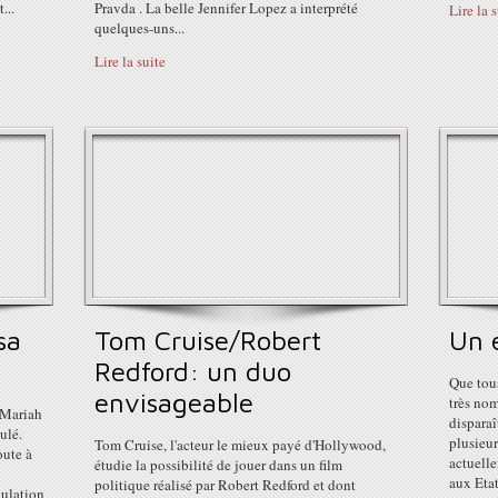
...
Pravda . La belle Jennifer Lopez a interprété
Lire la 
quelques-uns...
Lire la suite
sa
Tom Cruise/Robert
Un 
Redford: un duo
Que tous
envisageable
très nom
 Mariah
disparaî
ulé.
plusieur
Tom Cruise, l'acteur le mieux payé d'Hollywood,
oute à
actuelle
étudie la possibilité de jouer dans un film
aux Etat
politique réalisé par Robert Redford et dont
nulation