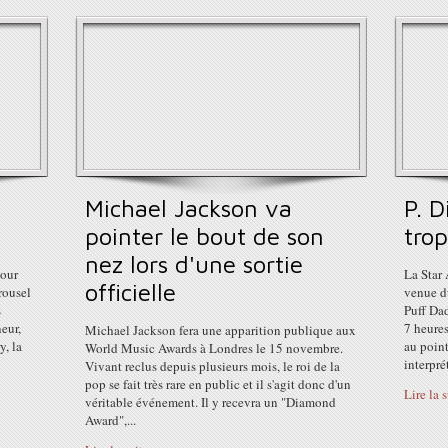
Michael Jackson va
P. D
pointer le bout de son
trop
nez lors d'une sortie
tour
La Star
officielle
rousel
venue d
s
Puff Dad
eur,
7 heures
Michael Jackson fera une apparition publique aux
y, la
au poin
World Music Awards à Londres le 15 novembre.
interpré
Vivant reclus depuis plusieurs mois, le roi de la
pop se fait très rare en public et il s'agit donc d'un
Lire la 
véritable événement. Il y recevra un "Diamond
Award",...