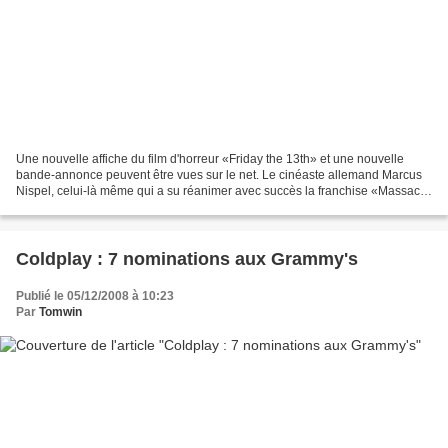
Une nouvelle affiche du film d'horreur «Friday the 13th» et une nouvelle
bande-annonce peuvent être vues sur le net. Le cinéaste allemand Marcus
Nispel, celui-là même qui a su réanimer avec succès la franchise «Massacre
à la tronçonneuse» en 2003, dirige...
Coldplay : 7 nominations aux Grammy's
Publié le 05/12/2008 à 10:23
Par
Tomwin