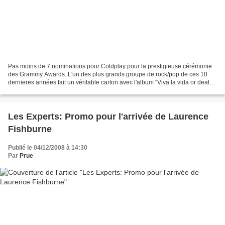
Pas moins de 7 nominations pour Coldplay pour la prestigieuse cérémonie
des Grammy Awards. L'un des plus grands groupe de rock/pop de ces 10
dernieres années fait un véritable carton avec l'album "Viva la vida or death
and all his friends" classé N°1...
Les Experts: Promo pour l'arrivée de Laurence
Fishburne
Publié le 04/12/2008 à 14:30
Par
Prue