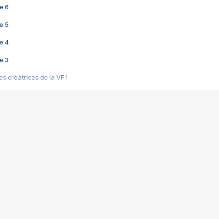
e 6
e 5
e 4
e 3
s créatrices de la VF !
e 2
e 1
e Mektoub My Love arrive enfin ! Rencontre avec Shaïn Boumedine et Sal
i : après Toni en famille
elle réalise le bouleversant Dites lui que je l'aime
ais ! Rencontre autour de Vie privée de Rebecca Zlotowski
 de Marguerite, Grave... Rencontre avec Ella Rumpf
 Les Rêveurs, un film intime sur la santé mentale