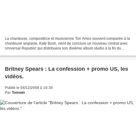
La chanteuse, compositrice et musicienne Tori Amos souvent comparée à la
chanteuse anglaise, Kate Bush, vient de conclure un nouveau contrat avec
Universal Republic qui distribuera son dixième album studio à la fin du
printemps ou au début de l'été 2009....
Britney Spears : La confession + promo US, les
vidéos.
Publié le 04/12/2008 à 10:30
Par
Tomwin