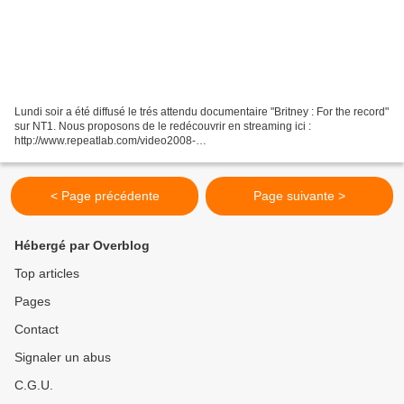
Lundi soir a été diffusé le trés attendu documentaire "Britney : For the record"
sur NT1. Nous proposons de le redécouvrir en streaming ici :
http://www.repeatlab.com/video2008-
03083_1_Britney_Spears__la_confession Britney a également offert deux
prestations...
< Page précédente
Page suivante >
Hébergé par Overblog
Top articles
Pages
Contact
Signaler un abus
C.G.U.