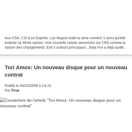
Aux USA, CSI (Les Experts: Las Vegas) reste la série numéro 1 alors qu'elle
entame sa 9ème saison. Une nouvelle saison annoncée sur CBS comme la
saison des changements. Exit 3 acteurs principaux...Jorja Fox a déjà quitté
le navire depuis plusieurs épisodes...
Tori Amos: Un nouveau disque pour un nouveau
contrat
Publié le 04/12/2008 à 14:15
Par
Prue