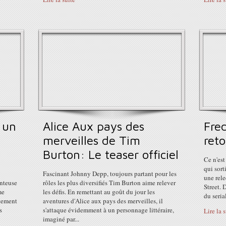
 un
Alice Aux pays des
Fre
merveilles de Tim
reto
Burton: Le teaser officiel
Ce n'est
qui sort
Fascinant Johnny Depp, toujours partant pour les
une rel
anteuse
rôles les plus diversifiés Tim Burton aime relever
Street. 
me
les défis. En remettant au goût du jour les
du serial
ctement
aventures d'Alice aux pays des merveilles, il
s
s'attaque évidemment à un personnage littéraire,
Lire la 
imaginé par...