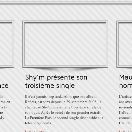
r
Shy'm présente son
Mau
ncé
troisième single
hom
 le
Il n'est jamais trop tard...Alors que son album,
L’artist
urné en
Reflets, est sorti depuis le 29 septembre 2008, la
ans avec
is Is
chanteuse Shy'm, présente le troisième single de
reviendr
re
son opus. Après le succès de son premier extrait,
l’album
 My
La Première Fois, le second single disponible aux
comme s
téléchargements...
Claude 
Lire la suite
Lire la 