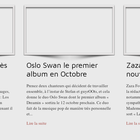
dès
Oslo Swan le premier
Zaz
album en Octobre
nou
Prenez deux chanteurs qui décident de travailler
Zaza Fou
mages,
ensemble, à l’instar de Stefan et guyrOOts, et cela
la rédac
 : Los
donne le duo Oslo Swan dont le premier album «
notammen
un
Dreamin » sortira le 12 octobre prochain. Ce duo
sympath
nant il
fait de la musique pop de manière très personnelle
Mademois
et...
sort « L
Lire la suite
Lire la 