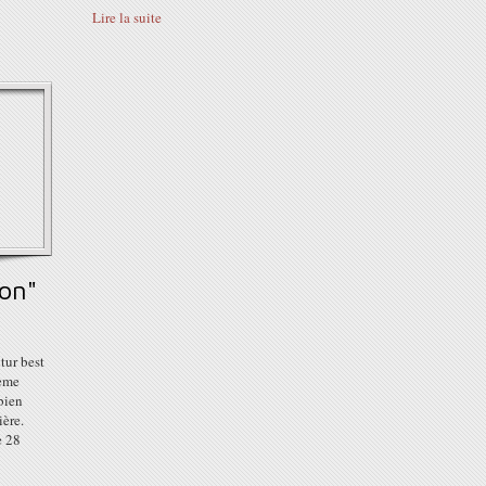
Lire la suite
on"
tur best
3ème
 bien
ière.
e 28