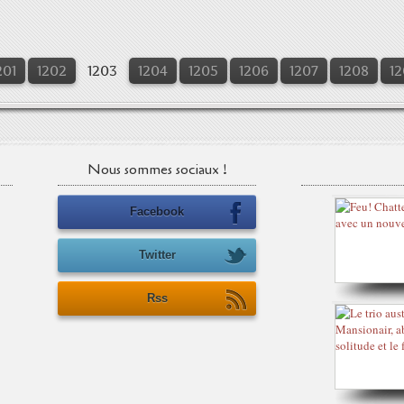
201
1202
1203
1204
1205
1206
1207
1208
12
Nous sommes sociaux !
Facebook
Twitter
Rss