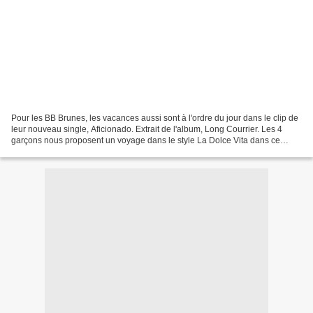
Pour les BB Brunes, les vacances aussi sont à l'ordre du jour dans le clip de
leur nouveau single, Aficionado. Extrait de l'album, Long Courrier. Les 4
garçons nous proposent un voyage dans le style La Dolce Vita dans ce
nouveau clip. Un petit clip qui...