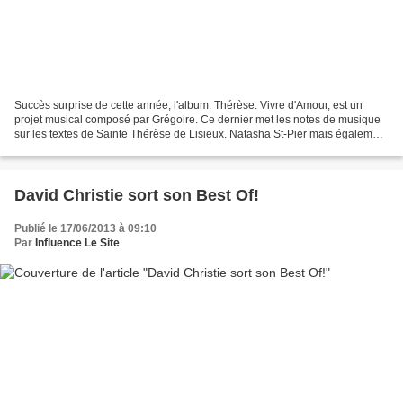
Succès surprise de cette année, l'album: Thérèse: Vivre d'Amour, est un
projet musical composé par Grégoire. Ce dernier met les notes de musique
sur les textes de Sainte Thérèse de Lisieux. Natasha St-Pier mais également
Anggun, Sonia Lacen, Elisa Tovati,...
David Christie sort son Best Of!
Publié le 17/06/2013 à 09:10
Par
Influence Le Site