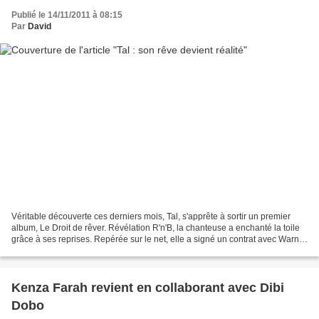
Publié le 14/11/2011 à 08:15
Par
David
Véritable découverte ces derniers mois, Tal, s'apprête à sortir un premier
album, Le Droit de rêver. Révélation R'n'B, la chanteuse a enchanté la toile
grâce à ses reprises. Repérée sur le net, elle a signé un contrat avec Warner
Music. On Avance, son...
Kenza Farah revient en collaborant avec Dibi
Dobo