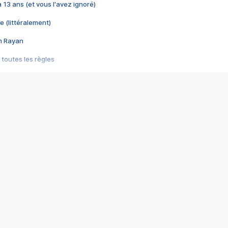
 a 13 ans (et vous l'avez ignoré)
e (littéralement)
im Rayan
 toutes les règles
s les jeux vidéo
us choquant de Rockstar ? - Le scandale BULLY
e plus moche de Steam
du RÊVE tourne au CAUCHEMAR
pendant 8 heures
it… à tort
umiliés par un jeu vidéo
ire - Final Fantasy 8
ti un empire - Age of Empires