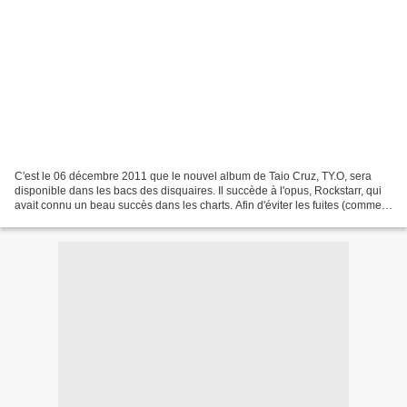
C'est le 06 décembre 2011 que le nouvel album de Taio Cruz, TY.O, sera
disponible dans les bacs des disquaires. Il succède à l'opus, Rockstarr, qui
avait connu un beau succès dans les charts. Afin d'éviter les fuites (comme
ce fut le cas pour Madonna...