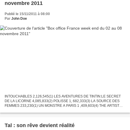
novembre 2011
Publié le 15/11/2011 à 08:00
Par
John Doe
INTOUCHABLES 2,126,545(1) LES AVENTURES DE TINTIN:LE SECRET
DE LA LICORNE 4,085,833(2) POLISSE 1, 682,333(3) LA SOURCE DES
FEMMES 233,230(1) UN MONSTRE A PARIS 1 ,409,603(4) THE ARTIST
1,313,900(4) FORCES SPECIALES 133,098(1) LA COULEUR DES
SENTIMENTS...
Tal : son rêve devient réalité