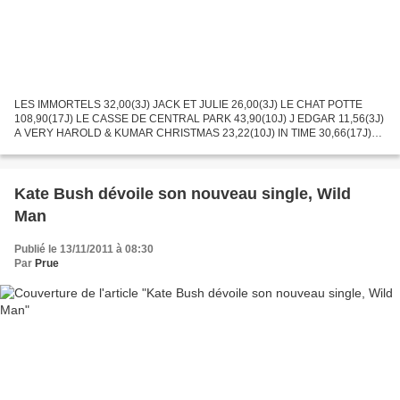
LES IMMORTELS 32,00(3J) JACK ET JULIE 26,00(3J) LE CHAT POTTE
108,90(17J) LE CASSE DE CENTRAL PARK 43,90(10J) J EDGAR 11,56(3J)
A VERY HAROLD & KUMAR CHRISTMAS 23,22(10J) IN TIME 30,66(17J)
PARANORMAL ACTIVITY 3 100,82(24J) FOOTLOOSE 48,87(31J) REAL
STEEL...
Kate Bush dévoile son nouveau single, Wild
Man
Publié le 13/11/2011 à 08:30
Par
Prue