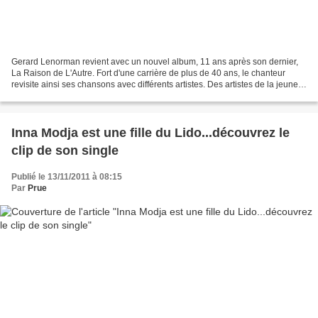
Gerard Lenorman revient avec un nouvel album, 11 ans après son dernier,
La Raison de L'Autre. Fort d'une carrière de plus de 40 ans, le chanteur
revisite ainsi ses chansons avec différents artistes. Des artistes de la jeune
génération comme: Zaz, Grégoire,...
Inna Modja est une fille du Lido...découvrez le
clip de son single
Publié le 13/11/2011 à 08:15
Par
Prue